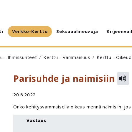
ti
Verkko-Kerttu
Seksuaalineuvoja
Kirjeenvai
u - Ihmissuhteet
Kerttu - Vammaisuus
Kerttu - Oikeud
Parisuhde ja naimisiin
20.6.2022
Onko kehitysvammaisella oikeus mennä naimisiin, jos
Vastaus