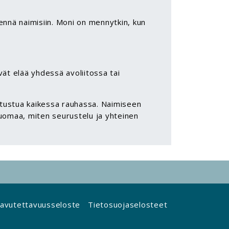
ennä naimisiin. Moni on mennytkin, kun
vät elää yhdessä avoliitossa tai
tustua kaikessa rauhassa. Naimiseen
huomaa, miten seurustelu ja yhteinen
avutettavuusseloste
Tietosuojaselosteet