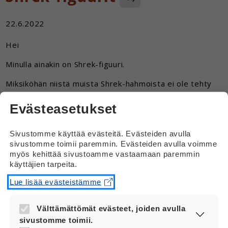
22.6.2022
Hei
Minulla ainakin on Shrek-figuuri.
Miksiköhän niistä muista Shrek-hahmoista ei ole tehty
figuureita?
Evästeasetukset
Vastaus
Sivustomme käyttää evästeitä. Evästeiden avulla
Hei
sivustomme toimii paremmin. Evästeiden avulla voimme
myös kehittää sivustoamme vastaamaan paremmin
Valitettavasti en tiedä, miksi muista Shrek-
käyttäjien tarpeita.
hahmoista ei ole tehty figuureja.
Lue lisää evästeistämme
En tosiaan löytänyt figuureista tietoa
netistä.
Välttämättömät evästeet, joiden avulla
sivustomme toimii.
Toivottavasti figuureja tehdään sitten, kun