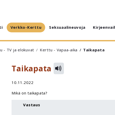
ti
Verkko-Kerttu
Seksuaalineuvoja
Kirjeenvai
u - TV ja elokuvat
Kerttu - Vapaa-aika
Taikapata
Taikapata
10.11.2022
Mikä on taikapata?
Vastaus