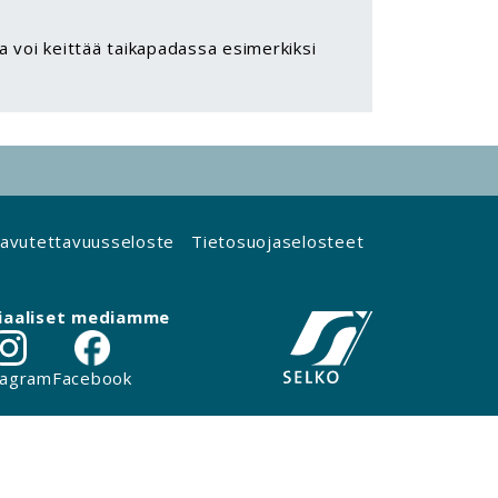
ta voi keittää taikapadassa esimerkiksi
avutettavuusseloste
Tietosuojaselosteet
iaaliset mediamme
tagram
Facebook