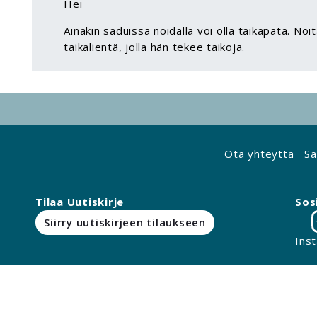
Hei
Ainakin saduissa noidalla voi olla taikapata. Noi
taikalientä, jolla hän tekee taikoja.
Ota yhteyttä
Sa
Tilaa Uutiskirje
Sos
Siirry uutiskirjeen tilaukseen
Ins