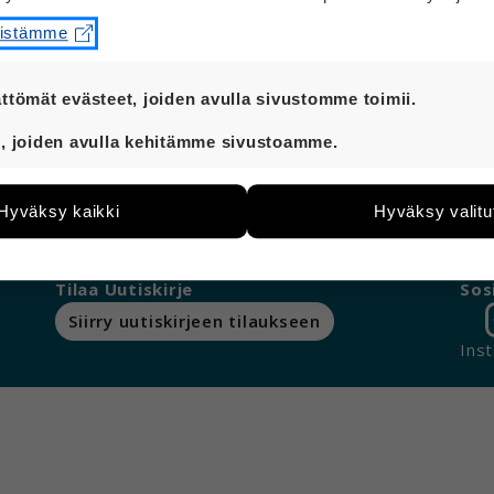
Hei
eistämme
Kyllä tennarit ja lenkkarit ovat sama asia.
ttömät evästeet, joiden avulla sivustomme toimii.
t ovat aina käytössä, jotta sivustoamme voi käyttää sujuv
, joiden avulla kehitämme sivustoamme.
eiden avulla keräämme tietoa, miten sivustoamme käytet
e kehittää sivustoamme vastaamaan paremmin käyttäjien 
Hyväksy kaikki
Hyväksy valitu
Ota yhteyttä
Sa
än esimerkiksi kävijämääristä ja siitä, mitä sivuja käytetä
utaan. Emme kuitenkaan kerää henkilötietoja kuten nimiä, e
yksittäiseen käyttäjään.
Tilaa Uutiskirje
Sos
 hyväksytkö näiden evästeiden käytön.
Siirry uutiskirjeen tilaukseen
Ins