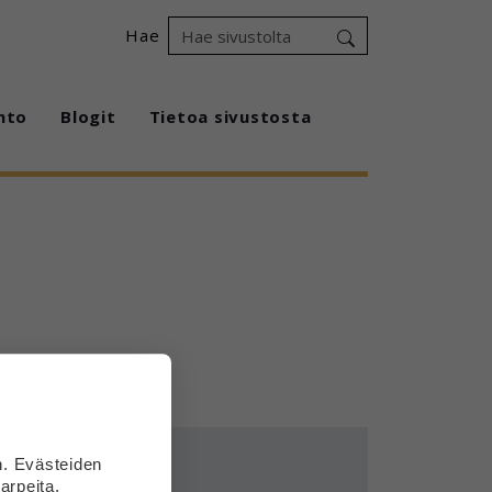
Hae
hto
Blogit
Tietoa sivustosta
n. Evästeiden
arpeita.