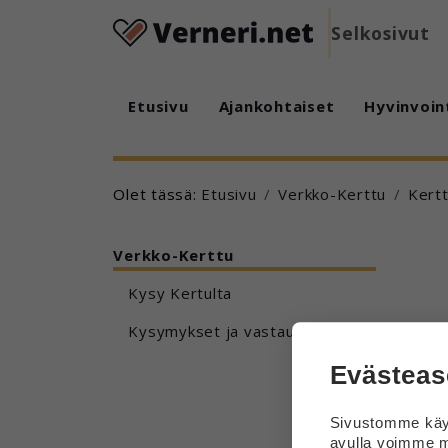
Selkosivut
Etusivu
Ajankohtaiset
Hyvinvoin
Olet tässä:
Etusivu
Verkko-Kerttu
Kertt
Verkko-Kerttu
Kysy Kertulta
Kysymykset ja vastaukset
Evästeas
Sivustomme käyt
avulla voimme m