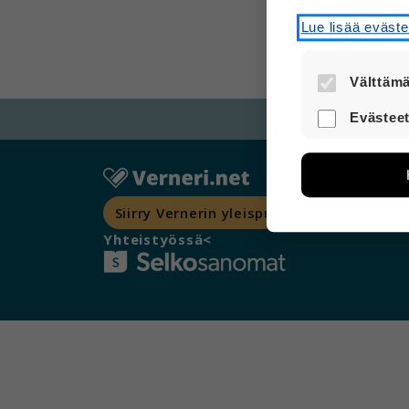
Lue lisää eväst
Välttämä
Nämä evästee
Evästeet
turvallisesti.
Näiden eväst
avulla voimm
Tietoa kerätä
sivuilla liik
Siirry Vernerin yleispuolelle
voi yhdistää 
Yhteistyössä<
Voit valita,