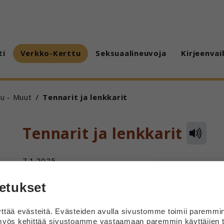
ti
Verkko-Kerttu
Seksuaalineuvoja
Kirjeenvai
u - Muut
Tennarit ja lenkkarit
Tennarit ja lenkkarit
7.1.2025
Onko tennarit ja lenkkarit sama asia?
etukset
Vastaus
tää evästeitä. Evästeiden avulla sivustomme toimii paremmi
yös kehittää sivustoamme vastaamaan paremmin käyttäjien t