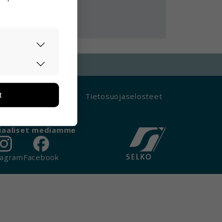
asti ja
ään. Tiedon
tarpeita.
t
avutettavuusseloste
Tietosuojaselosteet
än ja miten
ikä tietoja
iaaliset mediamme
tagram
Facebook