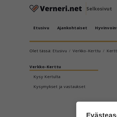
Selkosivut
Etusivu
Ajankohtaiset
Hyvinvoin
Olet tässä:
Etusivu
Verkko-Kerttu
Kertt
Verkko-Kerttu
Kysy Kertulta
Kysymykset ja vastaukset
Evästeas