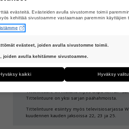
tää evästeitä. Evästeiden avulla sivustomme toimii paremmi
Hei
yös kehittää sivustoamme vastaamaan paremmin käyttäjien t
Tittelintuure on vanha saksalainen satu. Satu on 
eistämme
Tittelintuure-hahmo on mukana myös monissa u
sarjoissa.
ttömät evästeet, joiden avulla sivustomme toimii.
Tittelintuure-satu on mukana esimerkiksi seuraa
t ovat aina käytössä, jotta sivustoamme voi käyttää sujuv
, joiden avulla kehitämme sivustoamme.
Walt Disneyn kirja Suuri Satuseppo. Kirja o
eiden avulla keräämme tietoa, miten sivustoamme käytet
Olipa kerran, klassillisia satuja. Kirja on ju
e kehittää sivustoamme vastaamaan paremmin käyttäjien 
Hyväksy kaikki
Hyväksy valitu
än esimerkiksi kävijämääristä ja siitä, mitä sivuja käytetä
Voit kysyä, löytyisikö kirjoja kirjastoista tai ant
utaan. Emme kuitenkaan kerää henkilötietoja kuten nimiä, e
yksittäiseen käyttäjään.
Tittelintuure on mukana myös Olipa kerran
-sar
Tittelintuure on yksi sarjan päähahmoista.
 hyväksytkö näiden evästeiden käytön.
Tittelintuure esiintyy myös televisiosarjassa W
kuudennen kauden jaksoissa 22, 23 ja 25.