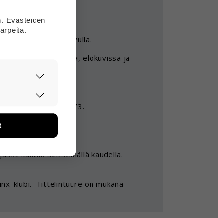
n. Evästeiden
arpeita.
julkaistu jo 1800-luvulla.
udemmissa saduissa, elokuvissa ja
vissa kirjoissa:
asti ja
n julkaistu vuonna 1973.
ään. Tiedon
lkaistu vuonna 1983.
tarpeita.
t
än ja miten
ikvariaateista.
ikä tietoja
jassa kaikilla seitsemällä kaudella.
inx-klubi. Tittelintuure on mukana