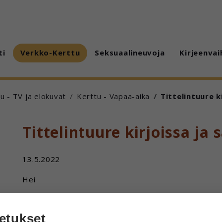
ti
Verkko-Kerttu
Seksuaalineuvoja
Kirjeenvai
u - TV ja elokuvat
Kerttu - Vapaa-aika
Tittelintuure k
Tittelintuure kirjoissa ja 
13.5.2022
Hei
Onkohan se Tittelintuure esiintynyt jossakin muissakin
etukset
Vastaus