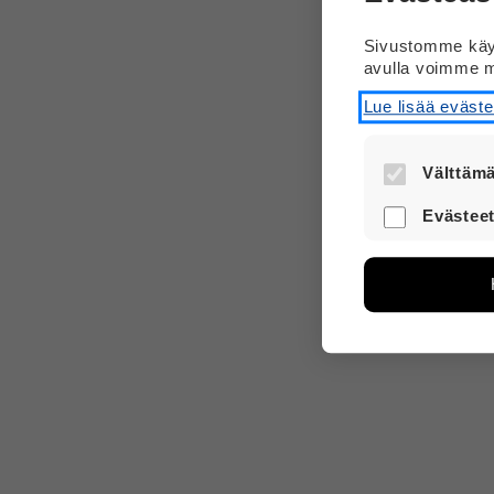
Sivustomme käyt
avulla voimme m
Lue lisää eväst
Välttämä
Nämä evästee
Evästeet
turvallisesti.
Näiden eväst
avulla voimm
Tietoa kerätä
sivuilla liik
voi yhdistää 
Voit valita,