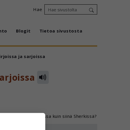
Hae
hto
Blogit
Tietoa sivustosta
irjoissa ja sarjoissa
sarjoissa
 kirjoissa ja elokuvissa kuin siinä Sherkissä?