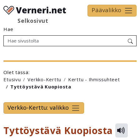
Päävalikko
Selkosivut
Hae
Olet tässä:
Etusivu
Verkko-Kerttu
Kerttu - Ihmissuhteet
Tyttöystävä Kuopiosta
Verkko-Kerttu: valikko
Tyttöystävä Kuopiosta