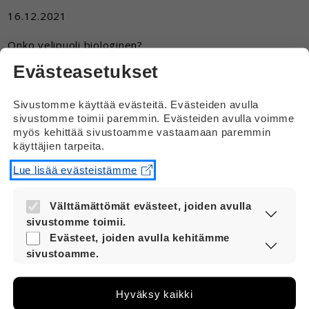
16.12.2021
Onko velipuoli biologinen?
Evästeasetukset
Vastaus
Sivustomme käyttää evästeitä. Evästeiden avulla
Velipuolilla on yleensä yksi yhteinen
sivustomme toimii paremmin. Evästeiden avulla voimme
biologinen vanhempi.
myös kehittää sivustoamme vastaamaan paremmin
käyttäjien tarpeita.
Eli velipuolilla voi olla vaikkapa yhteinen
biologinen äiti, mutta eri isät.
Lue lisää evästeistämme
Välttämättömät evästeet, joiden avulla
sivustomme toimii.
Nämä evästeet ovat aina käytössä, jotta
Evästeet, joiden avulla kehitämme
sivustoamme voi käyttää sujuvasti ja
sivustoamme.
turvallisesti.
Näiden evästeiden avulla keräämme tietoa,
miten sivustoamme käytetään. Tiedon avulla
Hyväksy kaikki
Siirry Vernerin yleispuolelle
voimme kehittää sivustoamme vastaamaan