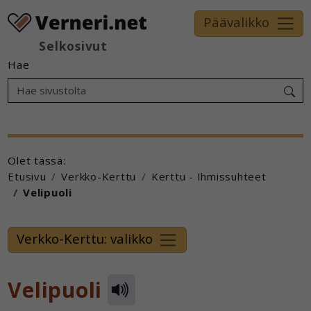
Päävalikko
Selkosivut
Hae
Olet tässä:
Etusivu
Verkko-Kerttu
Kerttu - Ihmissuhteet
Velipuoli
Verkko-Kerttu: valikko
Velipuoli