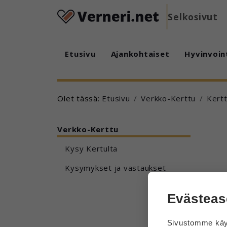
Selkosivut
Etusivu
Ajankohtaiset
Hyvinvoin
Olet tässä:
Etusivu
Verkko-Kerttu
Kert
Verkko-Kerttu
Kysy Kertulta
Kysymykset ja vastaukset
Evästeas
Sivustomme käyt