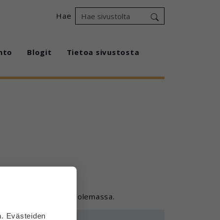
Hae
hto
Blogit
Tietoa sivustosta
 mitä ei näe, voi olla olemassa.
n. Evästeiden