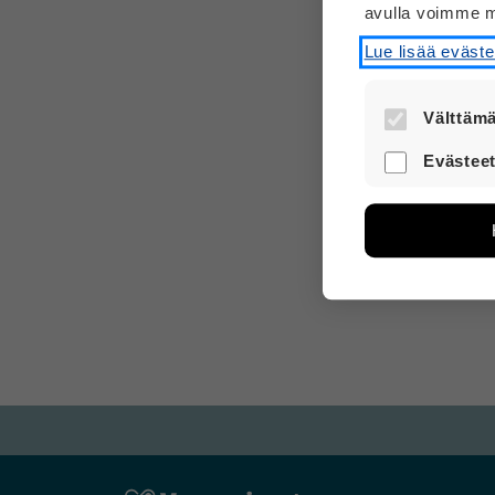
avulla voimme m
Lue lisää eväst
Välttämä
Nämä evästee
Evästeet
turvallisesti.
Näiden eväst
avulla voimm
Tietoa kerätä
sivuilla liik
voi yhdistää 
Voit valita,