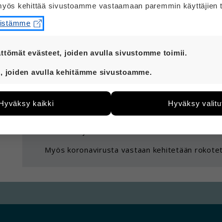
yös kehittää sivustoamme vastaamaan paremmin käyttäjien t
Viruksia on olemassa, vaikka niitä ei näe.
eistämme
Virus on pienen pieni eliö. Virukset elävät ja lis
pyrkivät lisääntymään ja leviämään loputtomast
ttömät evästeet, joiden avulla sivustomme toimii.
t ovat aina käytössä, jotta sivustoamme voi käyttää sujuv
Virukset aiheuttavat monia sairauksia. Nyt maai
, joiden avulla kehitämme sivustoamme.
aiheuttavat myös ihan tavallista flunssaa.
eiden avulla keräämme tietoa, miten sivustoamme käytet
e kehittää sivustoamme vastaamaan paremmin käyttäjien 
Viruksista on ihmisille myös apua.
Hyväksy kaikki
Hyväksy valitu
än esimerkiksi kävijämääristä ja siitä, mitä sivuja käytetä
utaan. Emme kuitenkaan kerää henkilötietoja kuten nimiä, e
Rokotteissa käytetään ihmiselle vaarattomia vir
yksittäiseen käyttäjään.
mutta suojaavat ihmisiä vaarallisilta taudeilta.
 hyväksytkö näiden evästeiden käytön.
Myös koronavirusta vastaan kehitetään rokotet