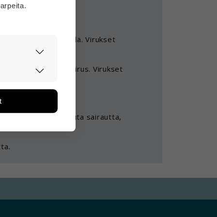
arpeita.
ääntyvät solujen sisällä. Virukset
i.
asti ja
lmalla leviää koronavirus. Virukset
ään. Tiedon
tarpeita.
t
än ja miten
ikä tietoja
uksia. Ne eivät aiheuta sairautta,
ta.