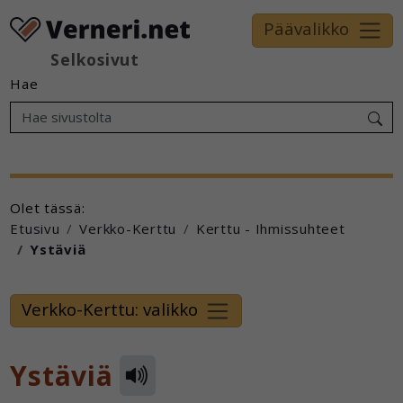
Päävalikko
Selkosivut
Hae
Olet tässä:
Etusivu
Verkko-Kerttu
Kerttu - Ihmissuhteet
Ystäviä
Verkko-Kerttu: valikko
Ystäviä