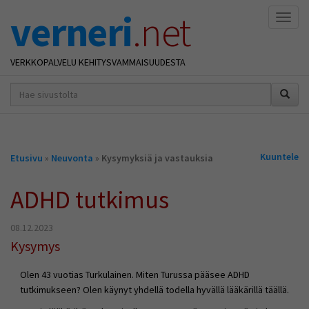
verneri
.net
Naviga
VERKKOPALVELU KEHITYSVAMMAISUUDESTA
hakusana(t)
*
Olet
Kuuntele
Etusivu
»
Neuvonta
»
Kysymyksiä ja vastauksia
täällä
ADHD tutkimus
08.12.2023
Kysymys
Olen 43 vuotias Turkulainen. Miten Turussa pääsee ADHD
tutkimukseen? Olen käynyt yhdellä todella hyvällä lääkärillä täällä.