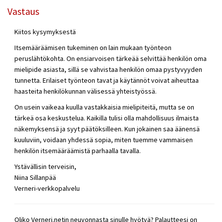
Vastaus
Kiitos kysymyksestä
Itsemääräämisen tukeminen on lain mukaan työnteon
peruslähtökohta. On ensiarvoisen tärkeää selvittää henkilön oma
mielipide asiasta, sillä se vahvistaa henkilön omaa pystyvyyden
tunnetta. Erilaiset työnteon tavat ja käytännöt voivat aiheuttaa
haasteita henkilökunnan välisessä yhteistyössä.
On usein vaikeaa kuulla vastakkaisia mielipiteitä, mutta se on
tärkeä osa keskustelua. Kaikilla tulisi olla mahdollisuus ilmaista
näkemyksensä ja syyt päätöksilleen. Kun jokainen saa äänensä
kuuluviin, voidaan yhdessä sopia, miten tuemme vammaisen
henkilön itsemääräämistä parhaalla tavalla.
Ystävällisin terveisin,
Niina Sillanpää
Verneri-verkkopalvelu
Oliko Verneri.netin neuvonnasta sinulle hyötyä? Palautteesi on