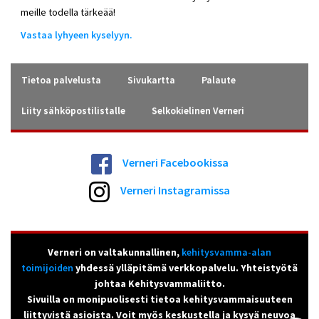
meille todella tärkeää!
Vastaa lyhyeen kyselyyn.
Tietoa palvelusta
Sivukartta
Palaute
Liity sähköpostilistalle
Selkokielinen Verneri
Verneri Facebookissa
Verneri Instagramissa
Verneri on valtakunnallinen,
kehitysvamma-alan
toimijoiden
yhdessä ylläpitämä verkkopalvelu. Yhteistyötä
johtaa Kehitysvammaliitto.
Sivuilla on monipuolisesti tietoa kehitysvammaisuuteen
liittyvistä asioista. Voit myös keskustella ja kysyä neuvoa