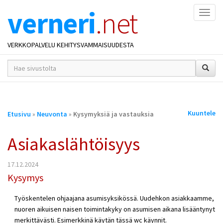
verneri
.net
Naviga
VERKKOPALVELU KEHITYSVAMMAISUUDESTA
hakusana(t)
*
Olet
Kuuntele
Etusivu
»
Neuvonta
»
Kysymyksiä ja vastauksia
täällä
Asiakaslähtöisyys
17.12.2024
Kysymys
Työskentelen ohjaajana asumisyksikössä. Uudehkon asiakkaamme,
nuoren aikuisen naisen toimintakyky on asumisen aikana lisääntynyt
merkittävästi. Esimerkkinä käytän tässä wc käynnit.