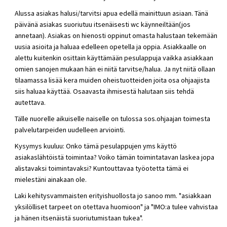
Alussa asiakas halusi/tarvitsi apua edellä mainittuun asiaan. Tänä
päivänä asiakas suoriutuu itsenäisesti wc käynneiltään(jos
annetaan). Asiakas on hienosti oppinut omasta halustaan tekemään
uusia asioita ja haluaa edelleen opetella ja oppia. Asiakkaalle on
alettu kuitenkin osittain käyttämään pesulappuja vaikka asiakkaan
omien sanojen mukaan hän ei niitä tarvitse/halua. Ja nyt niitä ollaan
tilaamassa lisää kera muiden oheistuotteiden joita osa ohjaajista
siis haluaa käyttää. Osaavasta ihmisestä halutaan siis tehdä
autettava.
Tälle nuorelle aikuiselle naiselle on tulossa sos.ohjaajan toimesta
palvelutarpeiden uudelleen arviointi.
Kysymys kuuluu: Onko tämä pesulappujen yms käyttö
asiakaslähtöistä toimintaa? Voiko tämän toimintatavan laskea jopa
alistavaksi toimintavaksi? Kuntouttavaa työotetta tämä ei
mielestäni ainakaan ole.
Laki kehitysvammaisten erityishuollosta jo sanoo mm. "asiakkaan
yksilölliset tarpeet on otettava huomioon" ja "IMO:a tulee vahvistaa
ja hänen itsenäistä suoriutumistaan tukea".