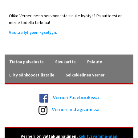
Oliko Verneri.netin neuvonnasta sinulle hyötyä? Palautteesi on
meille todella tärkeää!
Vastaa lyhyeen kyselyyn.
Tietoa palvelusta
Sivukartta
Palaute
Liity sähköpostilistalle
Selkokielinen Verneri
Verneri Facebookissa
Verneri Instagramissa
Verneri on valtakunnallinen,
kehitysvamma-alan