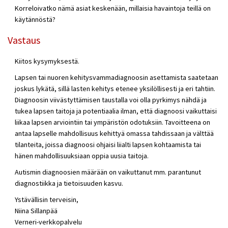
Korreloivatko nämä asiat keskenään, millaisia havaintoja teillä on
käytännöstä?
Vastaus
Kiitos kysymyksestä.
Lapsen tai nuoren kehitysvammadiagnoosin asettamista saatetaan
joskus lykätä, sillä lasten kehitys etenee yksilöllisesti ja eri tahtiin.
Diagnoosin viivästyttämisen taustalla voi olla pyrkimys nähdä ja
tukea lapsen taitoja ja potentiaalia ilman, että diagnoosi vaikuttaisi
liikaa lapsen arviointiin tai ympäristön odotuksiin. Tavoitteena on
antaa lapselle mahdollisuus kehittyä omassa tahdissaan ja välttää
tilanteita, joissa diagnoosi ohjaisi liialti lapsen kohtaamista tai
hänen mahdollisuuksiaan oppia uusia taitoja.
Autismin diagnoosien määrään on vaikuttanut mm. parantunut
diagnostiikka ja tietoisuuden kasvu.
Ystävällisin terveisin,
Niina Sillanpää
Verneri-verkkopalvelu