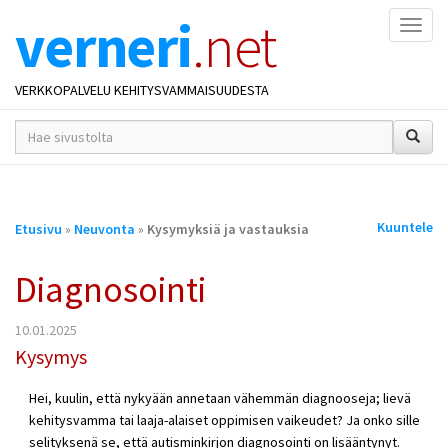
verneri
.net
Naviga
VERKKOPALVELU KEHITYSVAMMAISUUDESTA
hakusana(t)
*
Olet
Kuuntele
Etusivu
»
Neuvonta
»
Kysymyksiä ja vastauksia
täällä
Diagnosointi
10.01.2025
Kysymys
Hei, kuulin, että nykyään annetaan vähemmän diagnooseja; lievä
kehitysvamma tai laaja-alaiset oppimisen vaikeudet? Ja onko sille
selityksenä se, että autisminkirjon diagnosointi on lisääntynyt.