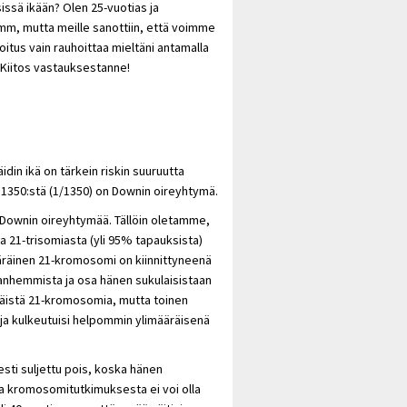
issä ikään? Olen 25-vuotias ja
 mm, mutta meille sanottiin, että voimme
tus vain rauhoittaa mieltäni antamalla
 Kiitos vastauksestanne!
din ikä on tärkein riskin suuruutta
 1350:stä (1/1350) on Downin oireyhtymä.
t Downin oireyhtymää. Tällöin oletamme,
a 21-trisomiasta (yli 95% tapauksista)
ääräinen 21-kromosomi on kiinnittyneenä
anhemmista ja osa hänen sukulaisistaan
määräistä 21-kromosomia, mutta toinen
n ja kulkeutuisi helpommin ylimääräisenä
sti suljettu pois, koska hänen
la kromosomitutkimuksesta ei voi olla