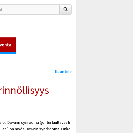
vonta
Kuuntele
nnöllisyys
 oli Downin synrooma (johtui luultavasti
kullani) on myös Downin syndrooma. Onko