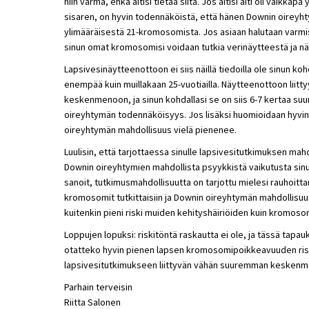
niin varma, ehkä äitisi tietää siitä. Jos äitisi äiti oli vaikkap
sisaren, on hyvin todennäköistä, että hänen Downin oireyhtym
ylimääräisestä 21-kromosomista. Jos asiaan halutaan varmis
sinun omat kromosomisi voidaan tutkia verinäytteestä ja näh
Lapsivesinäytteenottoon ei siis näillä tiedoilla ole sinun koh
enempää kuin muillakaan 25-vuotiailla. Näytteenottoon liittyy
keskenmenoon, ja sinun kohdallasi se on siis 6-7 kertaa s
oireyhtymän todennäköisyys. Jos lisäksi huomioidaan hyvin
oireyhtymän mahdollisuus vielä pienenee.
Luulisin, että tarjottaessa sinulle lapsivesitutkimuksen ma
Downin oireyhtymien mahdollista psyykkistä vaikutusta sinuun
sanoit, tutkimusmahdollisuutta on tarjottu mielesi rauhoittam
kromosomit tutkittaisiin ja Downin oireyhtymän mahdollisuus 
kuitenkin pieni riski muiden kehityshäiriöiden kuin kromo
Loppujen lopuksi: riskitöntä raskautta ei ole, ja tässä tap
otatteko hyvin pienen lapsen kromosomipoikkeavuuden riski
lapsivesitutkimukseen liittyvän vähän suuremman keskenme
Parhain terveisin
Riitta Salonen