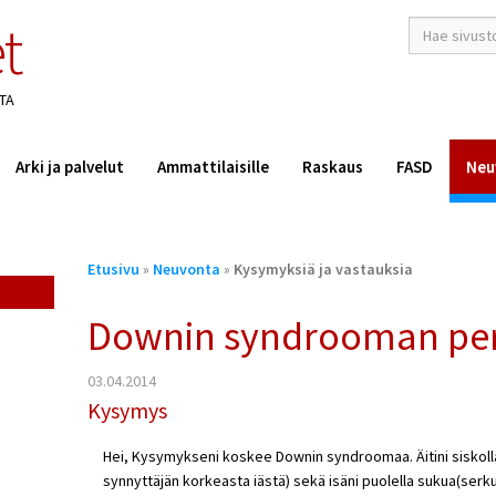
t
hakusana(t)
*
TA
Arki ja palvelut
Ammattilaisille
Raskaus
FASD
Neu
Olet
Etusivu
»
Neuvonta
»
Kysymyksiä ja vastauksia
täällä
Downin syndrooman peri
03.04.2014
Kysymys
Hei, Kysymykseni koskee Downin syndroomaa. Äitini siskolla
synnyttäjän korkeasta iästä) sekä isäni puolella sukua(ser