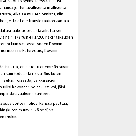
a yli 40-vuotias synnyttäessään äitisi
änsä johtui tavallisesta irrallisesta
tusta, eikä se muuten onnistu, niin
dä, että et ole translokaation kantaja.
dallasi lääketieteellistä aihetta sen
 aina n. 1/2 %:n eli 1/200 riski raskauden
uurempi kuin vastasyntyneen Downin
 normaali niskaturvotus, Downin
hdollisuutta, on ajateltu enemmän suvun
 kuin todellista riskiä. Siis kuten
iseksi. Toisaalta, vaikka sikiön
tulisi kokonaan poissuljetuksi, jäisi
somipoikkeavuuksien suhteen.
auksessa voitte miehesi kanssa päättää,
n (kuten muutkin ikäisesi) vai
noriskin.