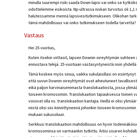
minulla suurempi riski saada Down-lapsi vai onko se kytköks
odottelemme esikoista. Np-ultrassa niskan turvotus oli 1,1
halutessamme mennä lapsivesitutkimukseen. Olikohan tarkoi
tämä mahdollisuus vai onko tutkimukseen todella tarvetta?
Vastaus
Hei 25-vuotias,
Kuten itsekin viittasit, lapsen Downin oireyhtymän suhteen äi
ennustava tekijä. 25-vuotiaan vastasyntyneistä noin yhdellä
Tämä koskee myös sinua, vaikka sukulaisillasi on esiintyny
että suvun Downin oireyhtymät ovat aiheutuneet tavallisest
eikä paljon harvinaisemmasta translokaatiosta, jossa ylim
toiseen kromosomiin. Translokaation tapauksessa toinen v
voisivat olla ns. translokaation kantajia. Heillä ei olisi yli
niistä olisi siis kiinnittyneenä johonkin toiseen kromosomii
mukaan sukusoluun.
Serkkusi translokaation mahdollisuus on hyvin todennäköise
kromosominsa on varmaankin tutkittu. Äitisi sisaren kohdal