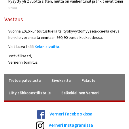
kysytty yli 2 vuotta sitten, mutta on vanhentunut ja linkit eivät toimi
enää.
Vastaus
Vuonna 2026 kuntoutustuella tai työkyvyttömyyseläkkeellä oleva
henkilö voi ansaita enintään 990,90 euroa kuukaudessa.
Voit lukea lisää
Kelan sivuilta
.
Ystävällisesti,
Vernerin toimitus
Tietoa palvelusta
Sivukartta
Palaute
Liity sähköpostilistalle
Selkokielinen Verneri
Verneri Facebookissa
Verneri Instagramissa