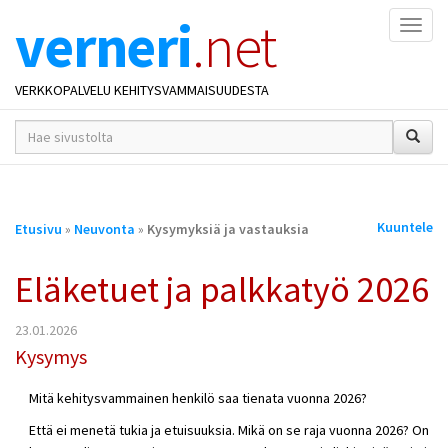
verneri
.net
Naviga
VERKKOPALVELU KEHITYSVAMMAISUUDESTA
hakusana(t)
*
Olet
Kuuntele
Etusivu
»
Neuvonta
»
Kysymyksiä ja vastauksia
täällä
Eläketuet ja palkkatyö 2026
23.01.2026
Kysymys
Mitä kehitysvammainen henkilö saa tienata vuonna 2026?
Että ei menetä tukia ja etuisuuksia. Mikä on se raja vuonna 2026? On