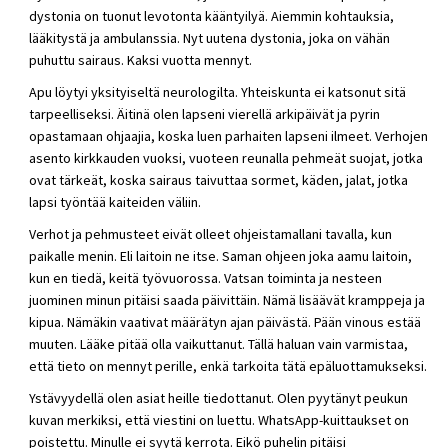
dystonia on tuonut levotonta kääntyilyä. Aiemmin kohtauksia,
lääkitystä ja ambulanssia. Nyt uutena dystonia, joka on vähän
puhuttu sairaus. Kaksi vuotta mennyt.
Apu löytyi yksityiseltä neurologilta. Yhteiskunta ei katsonut sitä
tarpeelliseksi. Äitinä olen lapseni vierellä arkipäivät ja pyrin
opastamaan ohjaajia, koska luen parhaiten lapseni ilmeet. Verhojen
asento kirkkauden vuoksi, vuoteen reunalla pehmeät suojat, jotka
ovat tärkeät, koska sairaus taivuttaa sormet, käden, jalat, jotka
lapsi työntää kaiteiden väliin.
Verhot ja pehmusteet eivät olleet ohjeistamallani tavalla, kun
paikalle menin. Eli laitoin ne itse. Saman ohjeen joka aamu laitoin,
kun en tiedä, keitä työvuorossa. Vatsan toiminta ja nesteen
juominen minun pitäisi saada päivittäin. Nämä lisäävät kramppeja ja
kipua. Nämäkin vaativat määrätyn ajan päivästä. Pään vinous estää
muuten. Lääke pitää olla vaikuttanut. Tällä haluan vain varmistaa,
että tieto on mennyt perille, enkä tarkoita tätä epäluottamukseksi.
Ystävyydellä olen asiat heille tiedottanut. Olen pyytänyt peukun
kuvan merkiksi, että viestini on luettu. WhatsApp-kuittaukset on
poistettu. Minulle ei syytä kerrota. Eikö puhelin pitäisi