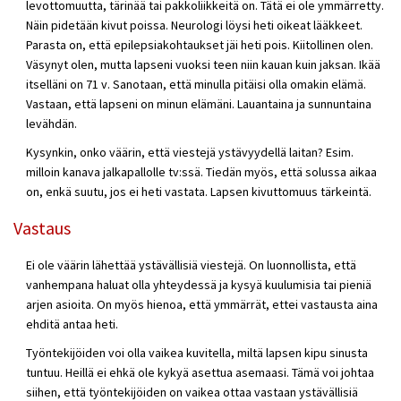
levottomuutta, tärinää tai pakkoliikkeitä on. Tätä ei ole ymmärretty.
Näin pidetään kivut poissa. Neurologi löysi heti oikeat lääkkeet.
Parasta on, että epilepsiakohtaukset jäi heti pois. Kiitollinen olen.
Väsynyt olen, mutta lapseni vuoksi teen niin kauan kuin jaksan. Ikää
itselläni on 71 v. Sanotaan, että minulla pitäisi olla omakin elämä.
Vastaan, että lapseni on minun elämäni. Lauantaina ja sunnuntaina
levähdän.
Kysynkin, onko väärin, että viestejä ystävyydellä laitan? Esim.
milloin kanava jalkapallolle tv:ssä. Tiedän myös, että solussa aikaa
on, enkä suutu, jos ei heti vastata. Lapsen kivuttomuus tärkeintä.
Vastaus
Ei ole väärin lähettää ystävällisiä viestejä. On luonnollista, että
vanhempana haluat olla yhteydessä ja kysyä kuulumisia tai pieniä
arjen asioita. On myös hienoa, että ymmärrät, ettei vastausta aina
ehditä antaa heti.
Työntekijöiden voi olla vaikea kuvitella, miltä lapsen kipu sinusta
tuntuu. Heillä ei ehkä ole kykyä asettua asemaasi. Tämä voi johtaa
siihen, että työntekijöiden on vaikea ottaa vastaan ystävällisiä