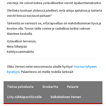
viestejä. He voivat kokea ystävällisetkin viestit epäluottamukseksi.
Oletteko koskaan yhdessä jutelleet, mitä aitoja ajatuksia ja tunteita
viestit heissä nostavat pintaan?
Tärkeintä on varmasti se, että lapsellasi on mahdollisimman hyvä ja
kivuton olla. Toivon teille voimia ja rauhallisia hetkiä vaikean
tilanteen keskellä.
Ystävällisin terveisin,
Niina Sillanpää
Kehitysvammaliitto
Oliko Verneri.netin neuvonnasta sinulle hyötyä?
Vastaa lyhyeen
kyselyyn
. Palautteesi on meille todella tärkeää!
Tietoa palvelusta
Sivukartta
Palaute
Liity sähköpostilistalle
Selkokielinen Verneri