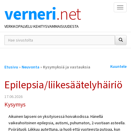
verneri
.net
Naviga
VERKKOPALVELU KEHITYSVAMMAISUUDESTA
hakusana(t)
*
Olet
Kuuntele
Etusivu
»
Neuvonta
»
Kysymyksiä ja vastauksia
täällä
Epilepsia/liikesäätelyhäiriö
17.06.2026
Kysymys
Aikuinen lapseni on yksityisessä hoivakodissa. Hänellä
vaikeahoitoinen epilepsia, autismi, puhumaton, 2-vuotiaan asteella.
Pyörätuoli. Liikkuu autettuna, ja huoli että vuoteesta putoaa, kun