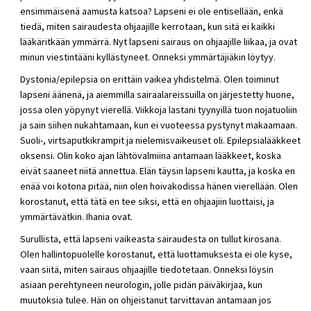
ensimmäisenä aamusta katsoa? Lapseni ei ole entisellään, enkä
tiedä, miten sairaudesta ohjaajille kerrotaan, kun sitä ei kaikki
lääkäritkään ymmärrä. Nyt lapseni sairaus on ohjaajille liikaa, ja ovat
minun viestintääni kyllästyneet. Onneksi ymmärtäjiäkin löytyy.
Dystonia/epilepsia on erittäin vaikea yhdistelmä. Olen toiminut
lapseni äänenä, ja aiemmilla sairaalareissuilla on järjestetty huone,
jossa olen yöpynyt vierellä. Viikkoja lastani tyynyillä tuon nojatuoliin
ja sain siihen nukahtamaan, kun ei vuoteessa pystynyt makaamaan.
Suoli-, virtsaputkikrampit ja nielemisvaikeuset oli. Epilepsialääkkeet
oksensi. Olin koko ajan lähtövalmiina antamaan lääkkeet, koska
eivät saaneet niitä annettua. Elän täysin lapseni kautta, ja koska en
enää voi kotona pitää, niin olen hoivakodissa hänen vierellään. Olen
korostanut, että tätä en tee siksi, että en ohjaajiin luottaisi, ja
ymmärtävätkin. Ihania ovat.
Surullista, että lapseni vaikeasta sairaudesta on tullut kirosana.
Olen hallintopuolelle korostanut, että luottamuksesta ei ole kyse,
vaan siitä, miten sairaus ohjaajille tiedotetaan. Onneksi löysin
asiaan perehtyneen neurologin, jolle pidän päiväkirjaa, kun
muutoksia tulee. Hän on ohjeistanut tarvittavan antamaan jos