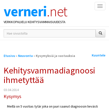
verneri
.net
Naviga
VERKKOPALVELU KEHITYSVAMMAISUUDESTA
hakusana(t)
*
Olet
Kuuntele
Etusivu
»
Neuvonta
»
Kysymyksiä ja vastauksia
täällä
Kehitysvammadiagnoosi
ihmetyttää
03.04.2014
Kysymys
Meillä on 5 vuotias tytär joka on juuri saanut diagnoosin lievästi