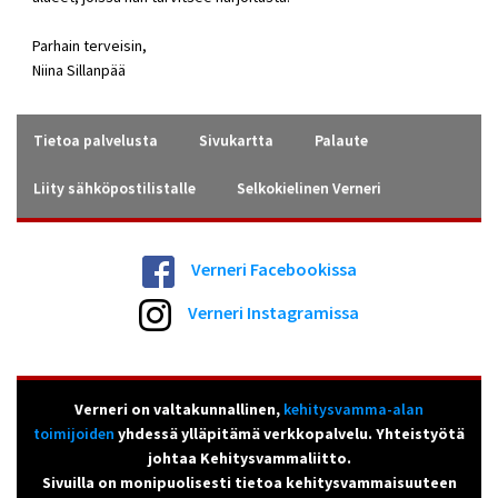
Parhain terveisin,
Niina Sillanpää
Tietoa palvelusta
Sivukartta
Palaute
Liity sähköpostilistalle
Selkokielinen Verneri
Verneri Facebookissa
Verneri Instagramissa
Verneri on valtakunnallinen,
kehitysvamma-alan
toimijoiden
yhdessä ylläpitämä verkkopalvelu. Yhteistyötä
johtaa Kehitysvammaliitto.
Sivuilla on monipuolisesti tietoa kehitysvammaisuuteen