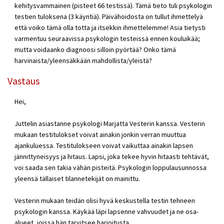
kehitysvammainen (pisteet 66 testissä). Tämä tieto tuli psykologin
testien tuloksena (3 käyntiä). Päivähoidosta on tullut ihmettelyä
että voiko tämä olla totta ja itsekkin ihmettelemme! Asia tietysti
varmentuu seuraavissa psykologin testeissä ennen kouluikää;
mutta voidaanko diagnoosi silloin pyörtää? Onko tämä
harvinaista/yleensäkkään mahdollista/yleistä?
Vastaus
Hei,
Juttelin asiastanne psykologi Marjatta Vesterin kanssa. Vesterin
mukaan testitulokset voivat ainakin jonkin verran muuttua
ajankuluessa. Testitulokseen voivat vaikuttaa ainakin lapsen
jännittyneisyys ja hitaus. Lapsi, joka tekee hyvin hitaasti tehtävät,
voi saada sen takia vähän pisteitä. Psykologin loppulausunnossa
yleensä tällaiset tilannetekijät on mainittu.
Vesterin mukaan teidän olisi hyvä keskustella testin tehneen
psykologin kanssa. Käykää läpi lapsenne vahvuudet ja ne osa-
alueet, joissa hän tarvitsee harjoitusta.