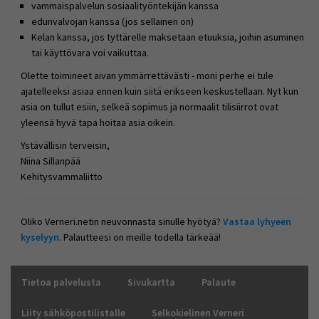
vammaispalvelun sosiaalityöntekijän kanssa
edunvalvojan kanssa (jos sellainen on)
Kelan kanssa, jos tyttärelle maksetaan etuuksia, joihin asuminen
tai käyttövara voi vaikuttaa.
Olette toimineet aivan ymmärrettävästi - moni perhe ei tule
ajatelleeksi asiaa ennen kuin siitä erikseen keskustellaan. Nyt kun
asia on tullut esiin, selkeä sopimus ja normaalit tilisiirrot ovat
yleensä hyvä tapa hoitaa asia oikein.
Ystävällisin terveisin,
Niina Sillanpää
Kehitysvammaliitto
Oliko Verneri.netin neuvonnasta sinulle hyötyä?
Vastaa lyhyeen
kyselyyn
. Palautteesi on meille todella tärkeää!
Tietoa palvelusta
Sivukartta
Palaute
Liity sähköpostilistalle
Selkokielinen Verneri