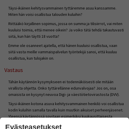
Täysi-ikäinen kehitysvammainen tyttäremme asuu kanssamme.
Miten hän voisi osallistua talouden kuluihin?
Riittääkö kirjallinen sopimus, jossa on summa ja tilisiirrot, vai miten
kuuluisi toimia, että menee oikein? Ja voiko tätä tehdä takautuvasti
siitä, kun hän täytti 18 vuotta?
Emme ole osanneet ajatella, että hänen kuuluisi osallistua, vaan
siitä vasta meille vammaispalvelun työntekijä sanoi, että kuuluu
osallistua, kun tulojakin on.
Vastaus
Tähän käytännön kysymykseen ei todennäköisesti ole mitään
virallista ohjetta. Onko tyttärellänne edunvalvojaa? Jos on, osa
omaisista on kysynyt neuvoa Digi- ja väestötietovirastosta (DVV).
Täysi-ikäinen kotona asuva kehitysvammainen henkilö voi osallistua
kodin kuluihin samalla tavalla kuin muutkin aikuiset perheenjäsenet.
Yleensä käytännössä sovitaan esimerkiksi kuukausittaisesta
summasta, jolla osallistutaan ruokaan, asumiseen tai muihin
Evästeasetukset