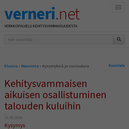
verneri
.net
Naviga
VERKKOPALVELU KEHITYSVAMMAISUUDESTA
hakusana(t)
*
Olet
Kuuntele
Etusivu
»
Neuvonta
»
Kysymyksiä ja vastauksia
täällä
Kehitysvammaisen
aikuisen osallistuminen
talouden kuluihin
22.05.2026
Kysymys