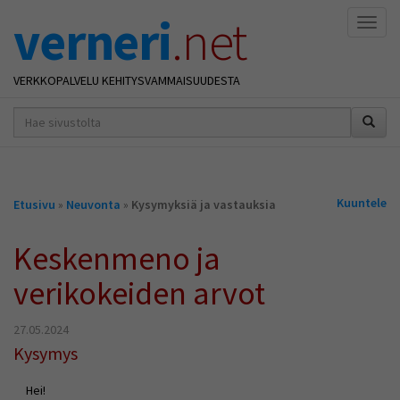
verneri
.net
Naviga
VERKKOPALVELU KEHITYSVAMMAISUUDESTA
hakusana(t)
*
Olet
Kuuntele
Etusivu
»
Neuvonta
»
Kysymyksiä ja vastauksia
täällä
Keskenmeno ja
verikokeiden arvot
27.05.2024
Kysymys
Hei!