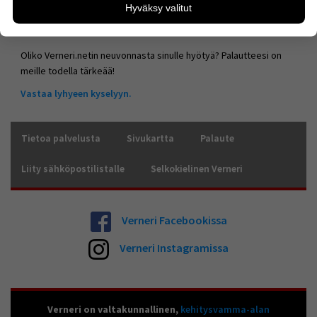
Hyväksy valitut
kävijämääristä ja siitä, mitä sivuja käytetään ja miten
Vernerin toimitus
sivuilla liikutaan. Emme kuitenkaan kerää
henkilötietoja kuten nimiä, eikä tietoja voi yhdistää
yksittäiseen käyttäjään.
Oliko Verneri.netin neuvonnasta sinulle hyötyä? Palautteesi on
meille todella tärkeää!
Voit valita, hyväksytkö näiden evästeiden käytön.
Vastaa lyhyeen kyselyyn.
Tietoa palvelusta
Sivukartta
Palaute
Liity sähköpostilistalle
Selkokielinen Verneri
Verneri Facebookissa
Verneri Instagramissa
Verneri on valtakunnallinen,
kehitysvamma-alan