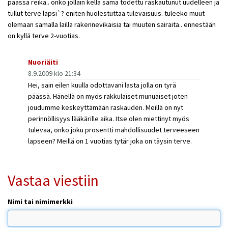
päässä reikä.. onko jollain kellä sama todettu raskautunut uudelleen ja
tullut terve lapsi`? eniten huolestuttaa tulevaisuus. tuleeko muut
olemaan samalla lailla rakennevikaisia tai muuten sairaita.. ennestään
on kyllä terve 2-vuotias.
Nuoriäiti
8.9.2009 klo 21:34
Hei, sain eilen kuulla odottavani lasta jolla on tyrä
päässä. Hänellä on myös rakkulaiset munuaiset joten
joudumme keskeyttämään raskauden. Meillä on nyt
perinnöllisyys lääkärille aika. Itse olen miettinyt myös
tulevaa, onko joku prosentti mahdollisuudet terveeseen
lapseen? Meillä on 1 vuotias tytär joka on täysin terve.
Vastaa viestiin
Nimi tai nimimerkki