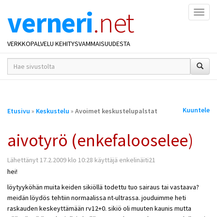
verneri
.net
Naviga
VERKKOPALVELU KEHITYSVAMMAISUUDESTA
hakusana(t)
*
Olet
Kuuntele
Etusivu
»
Keskustelu
»
Avoimet keskustelupalstat
täällä
aivotyrö (enkefalooselee)
Lähettänyt 17.2.2009 klo 10:28 käyttäjä enkelinäiti21
hei!
löytyyköhän muita keiden sikiöllä todettu tuo sairaus tai vastaava?
meidän löydös tehtiin normaalissa nt-ultrassa. jouduimme heti
raskauden keskeyttämään rv12+0. sikiö oli muuten kaunis mutta