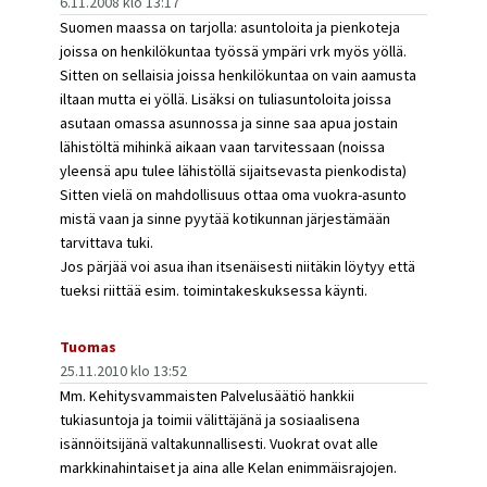
6.11.2008 klo 13:17
Suomen maassa on tarjolla: asuntoloita ja pienkoteja
joissa on henkilökuntaa työssä ympäri vrk myös yöllä.
Sitten on sellaisia joissa henkilökuntaa on vain aamusta
iltaan mutta ei yöllä. Lisäksi on tuliasuntoloita joissa
asutaan omassa asunnossa ja sinne saa apua jostain
lähistöltä mihinkä aikaan vaan tarvitessaan (noissa
yleensä apu tulee lähistöllä sijaitsevasta pienkodista)
Sitten vielä on mahdollisuus ottaa oma vuokra-asunto
mistä vaan ja sinne pyytää kotikunnan järjestämään
tarvittava tuki.
Jos pärjää voi asua ihan itsenäisesti niitäkin löytyy että
tueksi riittää esim. toimintakeskuksessa käynti.
Tuomas
25.11.2010 klo 13:52
Mm. Kehitysvammaisten Palvelusäätiö hankkii
tukiasuntoja ja toimii välittäjänä ja sosiaalisena
isännöitsijänä valtakunnallisesti. Vuokrat ovat alle
markkinahintaiset ja aina alle Kelan enimmäisrajojen.