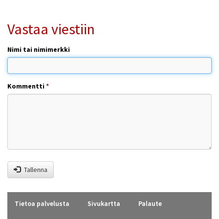
Vastaa viestiin
Nimi tai nimimerkki
Kommentti
*
Tallenna
Tietoa palvelusta
Sivukartta
Palaute