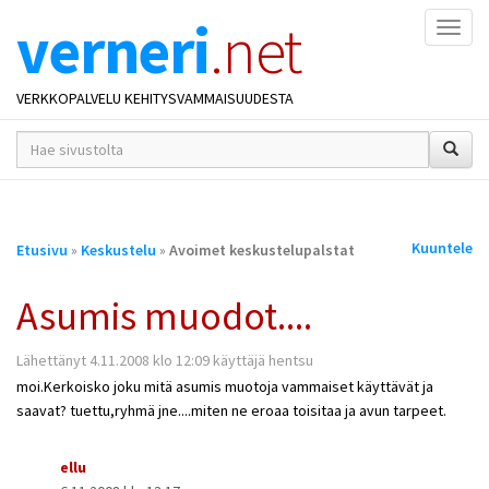
verneri
.net
Naviga
VERKKOPALVELU KEHITYSVAMMAISUUDESTA
hakusana(t)
*
Olet
Kuuntele
Etusivu
»
Keskustelu
»
Avoimet keskustelupalstat
täällä
Asumis muodot....
Lähettänyt 4.11.2008 klo 12:09 käyttäjä hentsu
moi.Kerkoisko joku mitä asumis muotoja vammaiset käyttävät ja
saavat? tuettu,ryhmä jne....miten ne eroaa toisitaa ja avun tarpeet.
ellu