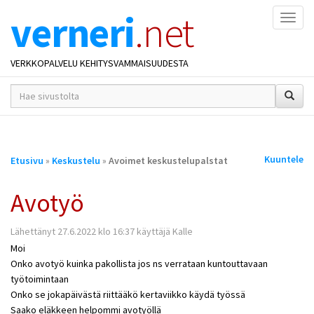
verneri
.net
Naviga
VERKKOPALVELU KEHITYSVAMMAISUUDESTA
hakusana(t)
*
Olet
Kuuntele
Etusivu
»
Keskustelu
»
Avoimet keskustelupalstat
täällä
Avotyö
Lähettänyt 27.6.2022 klo 16:37 käyttäjä Kalle
Moi
Onko avotyö kuinka pakollista jos ns verrataan kuntouttavaan
työtoimintaan
Onko se jokapäivästä riittääkö kertaviikko käydä työssä
Saako eläkkeen helpommi avotyöllä