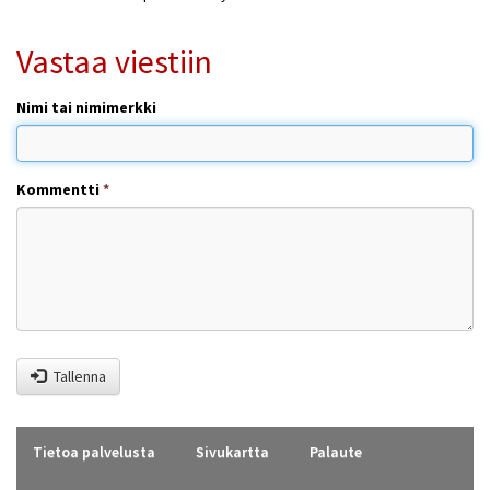
Vastaa viestiin
Nimi tai nimimerkki
Kommentti
*
Tallenna
Tietoa palvelusta
Sivukartta
Palaute