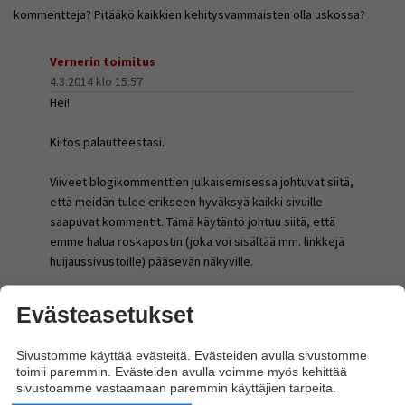
kommentteja? Pitääkö kaikkien kehitysvammaisten olla uskossa?
Vernerin toimitus
4.3.2014 klo 15:57
Hei!
Kiitos palautteestasi.
Viiveet blogikommenttien julkaisemisessa johtuvat siitä,
että meidän tulee erikseen hyväksyä kaikki sivuille
saapuvat kommentit. Tämä käytäntö johtuu siitä, että
emme halua roskapostin (joka voi sisältää mm. linkkejä
huijaussivustoille) pääsevän näkyville.
Viittaamassasi tapauksessa bloggaajan
Evästeasetukset
sähköpostiosoite oli vaihtunut, eikä hän näin ollen ollut
saanut tietoa uusista kommenteista. Siksi viive oli
Sivustomme käyttää evästeitä. Evästeiden avulla sivustomme
tavallista suurempi.
toimii paremmin. Evästeiden avulla voimme myös kehittää
sivustoamme vastaamaan paremmin käyttäjien tarpeita.
Sensuurista ei siis ollut kysymys.