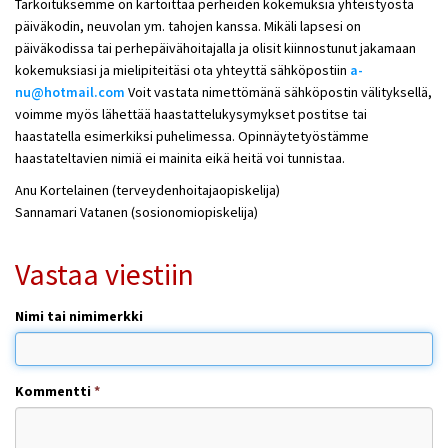
Tarkoituksemme on kartoittaa perheiden kokemuksia yhteistyöstä
päiväkodin, neuvolan ym. tahojen kanssa. Mikäli lapsesi on
päiväkodissa tai perhepäivähoitajalla ja olisit kiinnostunut jakamaan
kokemuksiasi ja mielipiteitäsi ota yhteyttä sähköpostiin
a-
nu@hotmail.com
Voit vastata nimettömänä sähköpostin välityksellä,
voimme myös lähettää haastattelukysymykset postitse tai
haastatella esimerkiksi puhelimessa. Opinnäytetyöstämme
haastateltavien nimiä ei mainita eikä heitä voi tunnistaa.
Anu Kortelainen (terveydenhoitajaopiskelija)
Sannamari Vatanen (sosionomiopiskelija)
Vastaa viestiin
Nimi tai nimimerkki
Kommentti
*