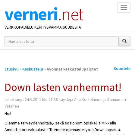
verneri
.net
Naviga
VERKKOPALVELU KEHITYSVAMMAISUUDESTA
hakusana(t)
*
Olet
Kuuntele
Etusivu
»
Keskustelu
»
Avoimet keskustelupalstat
täällä
Down lasten vanhemmat!
Lähettänyt 24.3.2011 klo 21:38 käyttäjä Anu Kortelainen ja Sannamari
Vatanen
Hei!
Olemme terveydenhoitaja,- sekä sosionomiopiskelija Mikkelin
Ammattikorkeakoulusta. Teemme opinnäytetyötä Down-lapsista.