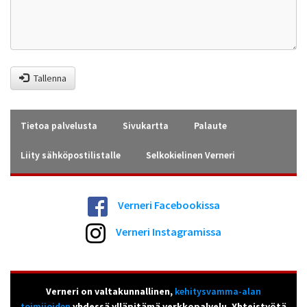
Tallenna
Tietoa palvelusta
Sivukartta
Palaute
Liity sähköpostilistalle
Selkokielinen Verneri
Verneri Facebookissa
Verneri Instagramissa
Verneri on valtakunnallinen,
kehitysvamma-alan
toimijoiden
yhdessä ylläpitämä verkkopalvelu. Yhteistyötä