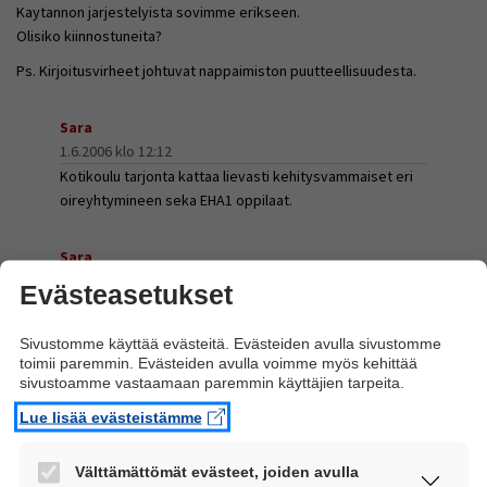
Kaytannon jarjestelyista sovimme erikseen.
Olisiko kiinnostuneita?
Ps. Kirjoitusvirheet johtuvat nappaimiston puutteellisuudesta.
Sara
1.6.2006 klo 12:12
Kotikoulu tarjonta kattaa lievasti kehitysvammaiset eri
oireyhtymineen seka EHA1 oppilaat.
Sara
23.10.2006 klo 12:19
Evästeasetukset
Lähdin pois ja vein palveluni mukanani...
Sivustomme käyttää evästeitä. Evästeiden avulla sivustomme
eevahautala@netti.fi
toimii paremmin. Evästeiden avulla voimme myös kehittää
sivustoamme vastaamaan paremmin käyttäjien tarpeita.
15.6.2009 klo 19:33
kysymy lisä opima luukema kirjotmaa en sosa viillaä?
Lue lisää evästeistämme
käytny teuva koulu muk1-6ja eha1 7-9
Välttämättömät evästeet, joiden avulla