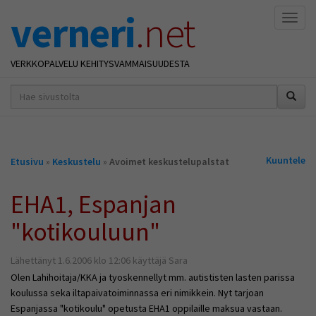
verneri
.net
Naviga
VERKKOPALVELU KEHITYSVAMMAISUUDESTA
hakusana(t)
*
Olet
Kuuntele
Etusivu
»
Keskustelu
»
Avoimet keskustelupalstat
täällä
EHA1, Espanjan
"kotikouluun"
Lähettänyt 1.6.2006 klo 12:06 käyttäjä Sara
Olen Lahihoitaja/KKA ja tyoskennellyt mm. autististen lasten parissa
koulussa seka iltapaivatoiminnassa eri nimikkein. Nyt tarjoan
Espanjassa "kotikoulu" opetusta EHA1 oppilaille maksua vastaan.