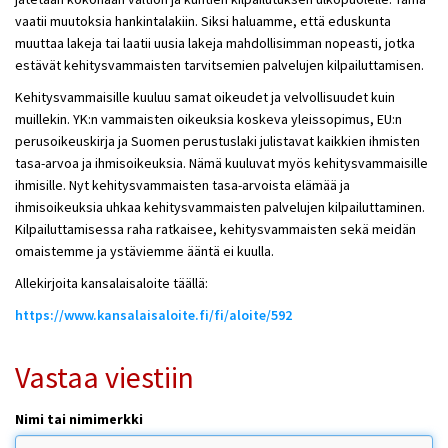
vaatii muutoksia hankintalakiin. Siksi haluamme, että eduskunta
muuttaa lakeja tai laatii uusia lakeja mahdollisimman nopeasti, jotka
estävät kehitysvammaisten tarvitsemien palvelujen kilpailuttamisen.
Kehitysvammaisille kuuluu samat oikeudet ja velvollisuudet kuin
muillekin. YK:n vammaisten oikeuksia koskeva yleissopimus, EU:n
perusoikeuskirja ja Suomen perustuslaki julistavat kaikkien ihmisten
tasa-arvoa ja ihmisoikeuksia. Nämä kuuluvat myös kehitysvammaisille
ihmisille. Nyt kehitysvammaisten tasa-arvoista elämää ja
ihmisoikeuksia uhkaa kehitysvammaisten palvelujen kilpailuttaminen.
Kilpailuttamisessa raha ratkaisee, kehitysvammaisten sekä meidän
omaistemme ja ystäviemme ääntä ei kuulla.
Allekirjoita kansalaisaloite täällä:
https://www.kansalaisaloite.fi/fi/aloite/592
Vastaa viestiin
Nimi tai nimimerkki