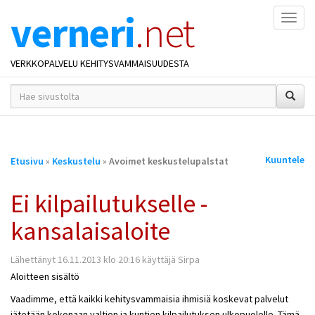
verneri
.net
Naviga
VERKKOPALVELU KEHITYSVAMMAISUUDESTA
hakusana(t)
*
Olet
Kuuntele
Etusivu
»
Keskustelu
»
Avoimet keskustelupalstat
täällä
Ei kilpailutukselle -
kansalaisaloite
Lähettänyt 16.11.2013 klo 20:16 käyttäjä Sirpa
Aloitteen sisältö
Vaadimme, että kaikki kehitysvammaisia ihmisiä koskevat palvelut
jätetään kokonaan valtion ja kuntien kilpailutuksen ulkopuolelle. Tämä