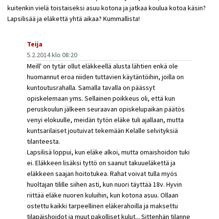
kuitenkin vielä toistaiseksi asuu kotona ja jatkaa koulua kotoa käsin?
Lapsilisää ja eläkettä yhtä aikaa? Kummallista!
Teija
5.2.2014 klo 08:20
Meill' on tytär ollut eläkkeellä alusta lähtien enkä ole
huomannut eroa niiden tuttavien käytäntöihin, joilla on
kuntoutusrahalla. Samalla tavalla on päässyt
opiskelemaan yms. Sellainen poikkeus oli, että kun
peruskoulun jälkeen seuraavan opiskelupaikan päätös
venyi elokuulle, meidän tytön eläke tuli ajallaan, mutta
kuntsarilaiset joutuivat tekemään Kelalle selvityksiä
tilanteesta.
Lapsilisä loppui, kun eläke alkoi, mutta omaishoidon tuki
ei. Eläkkeen lisäksi tyttö on saanut takuueläkettä ja
eläkkeen saajan hoitotukea. Rahat voivat tulla myös
huoltajan tilille siihen asti, kun nuori täyttää 18v. Hyvin
riittää eläke nuoren kuluihin, kun kotona asuu. Ollaan
ostettu kaikki tarpeellinen eläkerahoilla ja maksettu
tilapäishoidot ja muut pakolliset kulut... Sittenhän tilanne