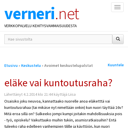
verneri
.net
Naviga
VERKKOPALVELU KEHITYSVAMMAISUUDESTA
hakusana(t)
*
Olet
Kuuntele
Etusivu
»
Keskustelu
»
Avoimet keskustelupalstat
täällä
eläke vai kuntoutusraha?
Lähettänyt 4.2.2014 klo 21:44 käyttäjä Liisa
Osaisiko joku neuvoa, kannattaako nuorelle anoa eläketttä vai
kuntoutusrahaa (tai mikäse nyt nimeltään onkin) kun nuori täyttää 16v?
Mitä eroa sillä on? Sulkeeko jompi kumpi joitakin mahdollisuuksia pois
- työ, opiskelu? Vaikuttaako muihin tukiin, asumisratkaisuihin? Entä
tuleeko raha edelleen vanhempien tilille ja käyttöön, kun nuori