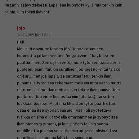
negatiivissävytteisesti. Lapsi saa huomiota kyllä muutenkin kuin
silloin, kun toimii ikävästi.
jojo
10.2.2009 klo 10:11
Hei!
Meilla ei down-tyttoseen (6 v) tehoa toruminen,
huomiotta jattaminen tms "negatiivinen" kaytokseen
puuttuminen. Sen sijaan vetoamme tyton empaattiseen
puoleen, esim. "aiti on surullinen jos teet noin" tai "sisko
on surullinen jos lapsit, se satuttaa". Muutenkin ihan
puhumalla tyton saa tekemaan melkein mita vaan - mutta
ei torumalla! meidan neiti ainakin tekee ihan painvastoin
jos toruu (tuo virne kuulostaa niin tutulta...), tai sitten
loukkaantuu itse. Muutama kk sitten tytto paatti ettei
osaa enaa itse syoda vaan aidin/isan oli syotettava
(vaikka on aina ollut todella omatoiminen ja syonyt itse
ihan pienesta pitaen), ja kun vihdoin tajusin sanoa
neidille etta jos han soisi itse niin aiti ja isa olisivat tosi
onnellisia niin homma lahti taas sujumaan.