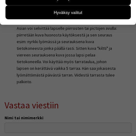
kehittää sivustoamme vastaamaan paremmin
periksi vaan laitetaan korvatulpat itselle. Hyvästä
käyttäjien tarpeita. Tietoa kerätään esimerkiksi
käytöksestä seuraa palkinto: saa pelata, pääsee
Hyväksy valitut
kävijämääristä ja siitä, mitä sivuja käytetään ja miten
puistoon tms. Kun viikon on kunnolla pääsee
sivuilla liikutaan. Emme kuitenkaan kerää
viikonloppuna mieleiseen paikkaan tai saa pizzaa tms.
henkilötietoja kuten nimiä, eikä tietoja voi yhdistää
Asian voi selvittää lapselle piirrosten tai pictojen avulla:
yksittäiseen käyttäjään.
piirretään kuva huonosta käytöksestä ja sen seuraus
esim: nyrkki lyömässä ja seurauksena kuva
Voit valita, hyväksytkö näiden evästeiden käytön.
tietokoneesta jonka päällä rasti. Sitten kuva "kiltti" ja
viereen seurauksena kuva jossa lapsi pelaa
tietokoneella. Voi käyttää myös tarrataulua, johon
lapsen on kerättävä vaikka 5 tarraa. Hän saa jokaisesta
lyömättömästä päivästä tarran. Viidestä tarrasta tulee
palkinto.
Vastaa viestiin
Nimi tai nimimerkki