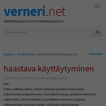
verneri
.net
Naviga
VERKKOPALVELU KEHITYSVAMMAISUUDESTA
hakusana(t)
*
Olet
Kuuntele
Etusivu
»
Keskustelu
»
Avoimet keskustelupalstat
täällä
haastava käyttäytyminen
Lähettänyt 4.2.2009 klo 12:00 käyttäjä avustaja
Hei!
Onko vinkkejä siihen, miten voitaisiin puuttua Down-pojan
sylkemiseen ja läpsimiseen. On koitettu torua, jättää huomiotta ja
vaikka mitä, mutta mikään ei pure!Naama virneessä jatkaa
sylkemistään ja joskus tuntuu, että koko päivä menee