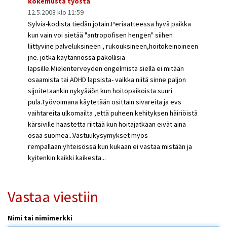
kokemusta työstä
12.5.2008 klo 11:59
Sylvia-kodista tiedän jotain.Periaatteessa hyvä paikka
kun vain voi sietää "antropofisen hengen" siihen
liittyvine palveluksineen , rukouksineen,hoitokeinoineen
jne. jotka käytännössä pakollisia
lapsille.Mielenterveyden ongelmista siellä ei mitään
osaamista tai ADHD lapsista- vaikka niitä sinne paljon
sijoitetaankin nykyääön kun hoitopaikoista suuri
pula.Työvoimana käytetään osittain sivareita ja evs
vaihtareita ulkomailta ,että puheen kehityksen häiriöistä
kärsiville haastetta riittää kun hoitajatkaan eivät aina
osaa suomea...Vastuukysymykset myös
rempallaan:yhteisössä kun kukaan ei vastaa mistään ja
kyitenkin kaikki kaikesta...
Vastaa viestiin
Nimi tai nimimerkki