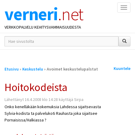
verneri
.net
Naviga
VERKKOPALVELU KEHITYSVAMMAISUUDESTA
hakusana(t)
*
Olet
Kuuntele
Etusivu
»
Keskustelu
»
Avoimet keskustelupalstat
täällä
Hoitokodeista
Lähettänyt 16.4.2008 klo 14:28 käyttäjä Sirpa
Onko kenelläkään kokemuksia Lahdessa sijaitsevasta
Sylvia-kodista ta palvelukoti Rauhasta joka sijaitsee
Pornaisissa/Halkiassa ?