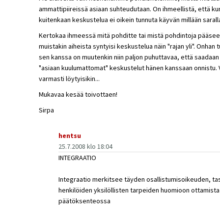
ammattipiireissä asiaan suhteudutaan. On ihmeellistä, että ku
kuitenkaan keskustelua ei oikein tunnuta käyvän millään saralla
Kertokaa ihmeessä mitä pohditte tai mistä pohdintoja pääsee lu
muistakin aiheista syntyisi keskustelua näin "rajan yli". Onhan
sen kanssa on muutenkin niin paljon puhuttavaa, että saadaan 
"asiaan kuulumattomat" keskustelut hänen kanssaan onnistu. Va
varmasti löytyisikin...
Mukavaa kesää toivottaen!
Sirpa
hentsu
25.7.2008 klo 18:04
INTEGRAATIO
Integraatio merkitsee täyden osallistumisoikeuden, t
henkilöiden yksilöllisten tarpeiden huomioon ottamista
päätöksenteossa