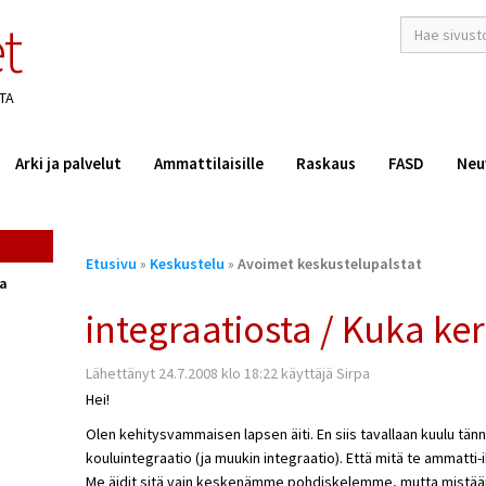
t
hakusana(t)
*
TA
Arki ja palvelut
Ammattilaisille
Raskaus
FASD
Neu
Olet
Etusivu
»
Keskustelu
»
Avoimet keskustelupalstat
täällä
ta
integraatiosta / Kuka ker
Lähettänyt 24.7.2008 klo 18:22 käyttäjä Sirpa
Hei!
Olen kehitysvammaisen lapsen äiti. En siis tavallaan kuulu tän
kouluintegraatio (ja muukin integraatio). Että mitä te ammatti-
Me äidit sitä vain keskenämme pohdiskelemme, mutta mistään e