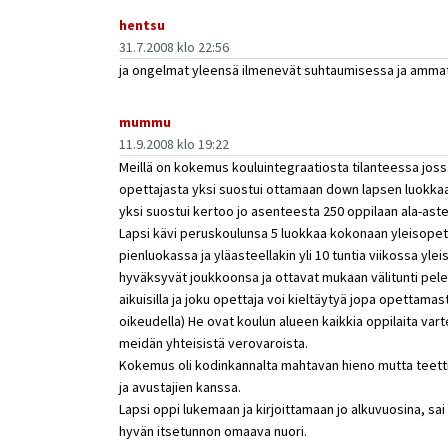
hentsu
31.7.2008 klo 22:56
ja ongelmat yleensä ilmenevät suhtaumisessa ja amma
mummu
11.9.2008 klo 19:22
Meillä on kokemus kouluintegraatiosta tilanteessa joss
opettajasta yksi suostui ottamaan down lapsen luokkaa
yksi suostui kertoo jo asenteesta 250 oppilaan ala-aste
Lapsi kävi peruskoulunsa 5 luokkaa kokonaan yleisopet
pienluokassa ja yläasteellakin yli 10 tuntia viikossa yl
hyväksyvät joukkoonsa ja ottavat mukaan välitunti pele
aikuisilla ja joku opettaja voi kieltäytyä jopa opettamas
oikeudella) He ovat koulun alueen kaikkia oppilaita vart
meidän yhteisistä verovaroista.
Kokemus oli kodinkannalta mahtavan hieno mutta teetti
ja avustajien kanssa.
Lapsi oppi lukemaan ja kirjoittamaan jo alkuvuosina, sai 
hyvän itsetunnon omaava nuori.