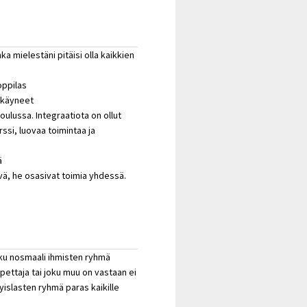
a mielestäni pitäisi olla kaikkien
oppilas
t käyneet
oulussa. Integraatiota on ollut
rssi, luovaa toimintaa ja
ä
ä, he osasivat toimia yhdessä.
oku nosmaali ihmisten ryhmä
ettaja tai joku muu on vastaan ei
yislasten ryhmä paras kaikille