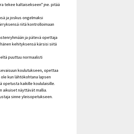
ra tekee kaltaisekseen" jne. pitää
ensä ja joskus ongelmaksi
ärryksensä riitä kontrolloimaan
islastenryhmään ja pätevä opettaja
ä hänen kehityksensä kärsisi siitä
neltä puuttuu normaalisti
atsevaisuun koulutukseen, opettaa
 ole kun lähtökohtana lapsen
opetusta kaikille koululaisille.
 aikuiset näyttävät mallia.
vustaja sinne yleisopetukseen.