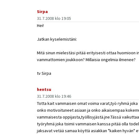
Sirpa
31.7.2008 klo 19:05
Hei!
Jatkan kyselemistäni:
Mitä sinun mielestäsi pitää erityisesti ottaa huomioon
vammattomien joukkoon? Millaisia ongelmia ilmenee?
tv Sirpa
hentsu
31.7.2008 klo 19:46
Totta kait vammaisen omat voima varat,työ ryhmä jok
onko motivoituneet asiaan ja onko aikaisempaa kokem
vammaisesta oppijasta,työllisyjästä.jne.Tässä vaikuttaa
työryhmä joka toimii vammaisen kanssa pitää olla todell
jaksavat vetää samaa köyttä asiakkan "kaiken hyvän" 