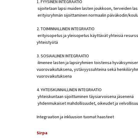
1. FYYSINEN INTEGRAATIO
 sijoitetaan lapsi muiden lasten joukkoon, terveiden l
 erityisryhmän sijoittaminen normaalin päiväkodin/kou
2. TOIMINNALLINEN INTEGRAATIO
 erityisopetus ja yleisopetus käyttävät yhteisiä resurs
yhteistyötä
3. SOSIAALINEN INTEGRAATIO
 ilmenee lasten ja lapsiryhmien toistensa hyväksymis
vuorovaikutuksena, ystävyyssuhteina sekä henkilöryh
vuorovaikutuksena
4. YHTEISKUNNALLINEN INTEGRAATIO
 yhteiskuntaan sijoittuminen täysiarvoisena jäsenenä
 yhdenmukaiset mahdollisuudet, oikeudet ja velvollisu
Integraation ja inkluusion tuomat haasteet
Sirpa