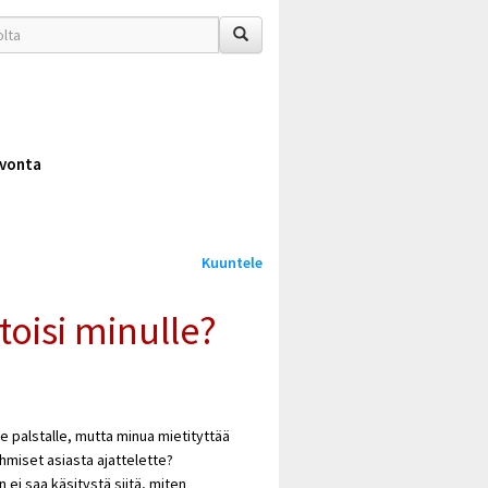
vonta
Kuuntele
toisi minulle?
ne palstalle, mutta minua mietityttää
ihmiset asiasta ajattelette?
i saa käsitystä siitä, miten