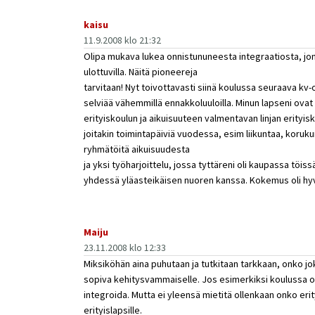
kaisu
11.9.2008 klo 21:32
Olipa mukava lukea onnistununeesta integraatiosta, jonk
ulottuvilla. Näitä pioneereja
tarvitaan! Nyt toivottavasti siinä koulussa seuraava kv-
selviää vähemmillä ennakkoluuloilla. Minun lapseni ova
erityiskoulun ja aikuisuuteen valmentavan linjan erityisk
joitakin toimintapäiviä vuodessa, esim liikuntaa, koruku
ryhmätöitä aikuisuudesta
ja yksi työharjoittelu, jossa tyttäreni oli kaupassa töiss
yhdessä yläasteikäisen nuoren kanssa. Kokemus oli hyv
Maiju
23.11.2008 klo 12:33
Miksiköhän aina puhutaan ja tutkitaan tarkkaan, onko j
sopiva kehitysvammaiselle. Jos esimerkiksi koulussa op
integroida. Mutta ei yleensä mietitä ollenkaan onko erit
erityislapsille.