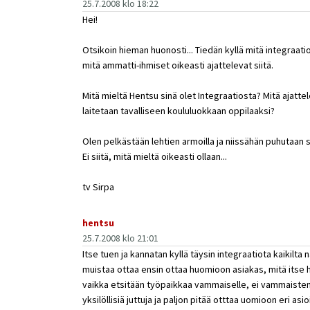
25.7.2008 klo 18:22
Hei!
Otsikoin hieman huonosti... Tiedän kyllä mitä integraati
mitä ammatti-ihmiset oikeasti ajattelevat siitä.
Mitä mieltä Hentsu sinä olet Integraatiosta? Mitä ajattel
laitetaan tavalliseen koululuokkaan oppilaaksi?
Olen pelkästään lehtien armoilla ja niissähän puhutaan sii
Ei siitä, mitä mieltä oikeasti ollaan...
tv Sirpa
hentsu
25.7.2008 klo 21:01
Itse tuen ja kannatan kyllä täysin integraatiota kaikilta 
muistaa ottaa ensin ottaa huomioon asiakas, mitä itse 
vaikka etsitään työpaikkaa vammaiselle, ei vammaisten 
yksilöllisiä juttuja ja paljon pitää otttaa uomioon eri asioit