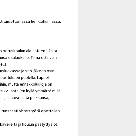
ttitaidottomassa henklökunnassa.
a peruskoulun ala-asteen 12:sta
nsa ekaluokalle. Tämä että vain
ella.
usluokassa ja sen jälkeen osin
eisopetuksen puolella. Lapset
ihin, mutta ennakkoluuloja on
ta kv. lasta (en kyllä ymmärrä millä
en ja saavat siitä palkkansa,
 runsaasti yhteistyötä opettajien
kavereita ja koulun päätyttyä oli