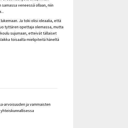
n samassa veneessä ollaan, niin
...
kemaan. Ja toki olisi ideaalia, että
 tuo tyttären opettaja olemassa, mutta
koulu sujumaan, etteivät tällaiset
ikka toisaalta mielipiteitä häneltä
asa-arvoisuuden ja vammaisten
 yhteiskunnallisessa