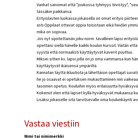
Vanhat sanonnat että "joukossa tyhmyys tiivistyy", "seu
tässäkin paikkansa.
Erityislasten luokassa jokaisella on omat erityis piirte
asti.Oppilaat ottavat oppia toisistaan eikä heidän ymm
mikä on sopivaa.
Jos nyt sijoitettaisiin joku norm. tavallinen lapsi erity
opettaisi siellä hänelle kaikki koulun kurssit. Väitän ett
syystä että normaalisti käyttäytyvät kaverit puuttuu.
Miksei sitten kv. lapsi jolla on jo oma vammansa kun hä
käyttäytyvät ikäisensä ympäriltä.
Kannatan täyttä ikluutiota ja lähettäisin opettajat suv
he jo osaavat ei opetuksen mukauttaminen niin vaikeaa
tasoinen opetus. Kouluihin myös erilaisuutta hyväksyvää 
Kokenut olen että lapset kyllä hyväksyvät mukaansa kun
Lisäksi jokaiselle sitä tarvitsevalle oma koulunkäynti a
Vastaa viestiin
Nimi tai nimimerkki