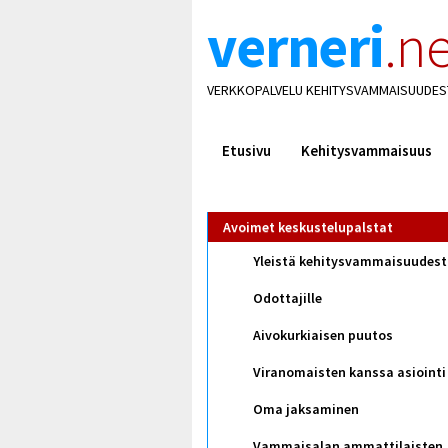
verneri
.ne
VERKKOPALVELU KEHITYSVAMMAISUUDES
Etusivu
Kehitysvammaisuus
Avoimet keskustelupalstat
Yleistä kehitysvammaisuudes
Odottajille
Aivokurkiaisen puutos
Viranomaisten kanssa asiointi
Oma jaksaminen
Vammaisalan ammattilaisten