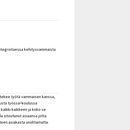
 integroitaessa kehitysvammaista
a tekee työtä vammaisen kanssa,
usta työssä=koulussa
 kaikki kaikkeen ja koko se
a sitoutunut asiaansa jotta
eteen.asiakasta unohtamatta.