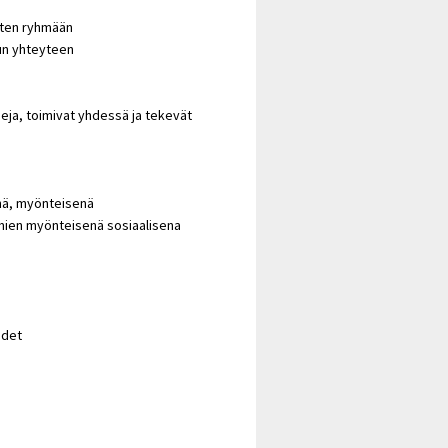
asten ryhmään
lun yhteyteen
seja, toimivat yhdessä ja tekevät
enä, myönteisenä
mien myönteisenä sosiaalisena
udet