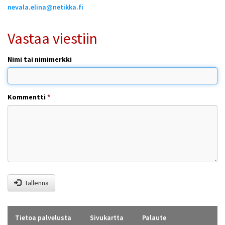
nevala.elina@netikka.fi
Vastaa viestiin
Nimi tai nimimerkki
Kommentti
*
Tallenna
Tietoa palvelusta
Sivukartta
Palaute