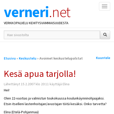
verneri
.net
Naviga
VERKKOPALVELU KEHITYSVAMMAISUUDESTA
hakusana(t)
*
Olet
Kuuntele
Etusivu
»
Keskustelu
»
Avoimet keskustelupalstat
täällä
Kesä apua tarjolla!
Lähettänyt 15.2.2007 klo 20:11 käyttäjä Elina
Hei!
Olen 22-vuotias ja valmistun toukokuussa koulunkäynninohjaajaksi.
Etsin itselleni lastenhoitajan/avustajan töitä kesäksi. Onko tarvetta?
Elina (Etelä-Pohjanmaa)