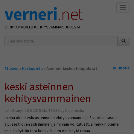
verneri
.net
Naviga
VERKKOPALVELU KEHITYSVAMMAISUUDESTA
hakusana(t)
*
Olet
Kuuntele
Etusivu
»
Keskustelu
»
Avoimet keskustelupalstat
täällä
keski asteinnen
kehitysvammainen
Lähettänyt 26.6.2019 klo 22:58 käyttäjä emilia
minnä olen keski asteinsen kehitys vamainen ja 8 vuotian tasola
älylisesti ollen silti ihminen ja minnun voi tutusttua mekkin oleme
imisiä käyttän tara kenkkiä ja en osa käytä rahaa