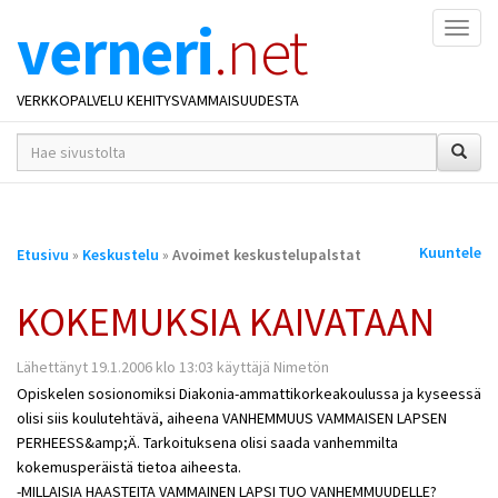
verneri
.net
Naviga
VERKKOPALVELU KEHITYSVAMMAISUUDESTA
hakusana(t)
*
Olet
Kuuntele
Etusivu
»
Keskustelu
»
Avoimet keskustelupalstat
täällä
KOKEMUKSIA KAIVATAAN
Lähettänyt 19.1.2006 klo 13:03 käyttäjä Nimetön
Opiskelen sosionomiksi Diakonia-ammattikorkeakoulussa ja kyseessä
olisi siis koulutehtävä, aiheena VANHEMMUUS VAMMAISEN LAPSEN
PERHEESS&amp;Ä. Tarkoituksena olisi saada vanhemmilta
kokemusperäistä tietoa aiheesta.
-MILLAISIA HAASTEITA VAMMAINEN LAPSI TUO VANHEMMUUDELLE?