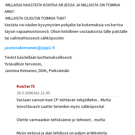
-MILLAISIA HAASTEITA KOHTAA ARJESSA JA MILLAISTA ON TOIMIVA
ARKI?
-MILLAISTA OLISI/ON TOIMIVA TUKI?
Vastata voi näiden kysymysten pohjalta tai kokemuksia voi kertoa
täysin vapaamuotoisesti. Olisin kiitollinen vastauksista tälle palstalle
tai vaihtoehtoisesti sähköpostiin:
jasminakinnunen@jippii.fi
Tiedot käsitellään luottamuksellisesti.
Ystävällisin terveisin,
Jasmina Kinnunen, DIAK, Pieksämäki
Kuutar73
20.3.2006 klo 21:49
Vastaan samoin kuin CP-tehtävän tekijöillekin... Mutta
toivottavasti saatte tietenkin myös sähköpostia!
Olette varmaankin tehtävänne jo tehneet... mutta:
Myös netissä ja alan lehdissä on paljon artikkeleita