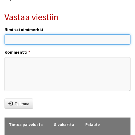
Vastaa viestiin
Nimi tai nimimerkki
Kommentti
*
Tallenna
Tietoa palvelusta
Sivukartta
Palaute