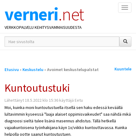
verneri
.net
Naviga
VERKKOPALVELU KEHITYSVAMMAISUUDESTA
hakusana(t)
*
Olet
Kuuntele
Etusivu
»
Keskustelu
»
Avoimet keskustelupalstat
täällä
Kuntoutustuki
Lähettänyt 18.5.2022 klo 15:36 käyttäjä Eetu
Moi, kuinka moni kuntoutustuella itsellä sen haku edessä keväällä
lultavimmin kyseessä "laaja alaiset oppimisvaikeudet" saa nähdä mikä
diagnoosi sieltä tulee lisänä masennus ahdistus. Tällä hetkellä
vajaakuntoisena työnhakijana käyn 1x/viikko kuntouttavassa. Kuinka
helpolla ootte saanut kuntoutustuen.