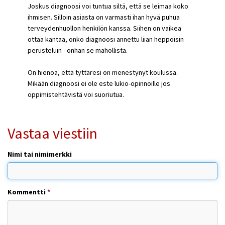
Joskus diagnoosi voi tuntua siltä, että se leimaa koko
ihmisen. Silloin asiasta on varmasti ihan hyvä puhua
terveydenhuollon henkilön kanssa. Siihen on vaikea
ottaa kantaa, onko diagnoosi annettu liian heppoisin
perusteluin - onhan se mahollista.
On hienoa, että tyttäresi on menestynyt koulussa.
Mikään diagnoosi ei ole este lukio-opinnoille jos
oppimistehtävistä voi suoriutua.
Vastaa viestiin
Nimi tai nimimerkki
Kommentti
*