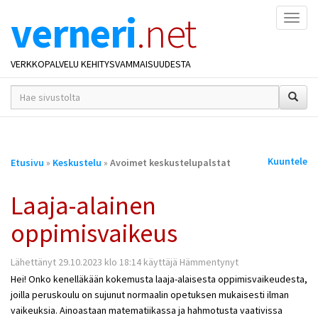
verneri
.net
Naviga
VERKKOPALVELU KEHITYSVAMMAISUUDESTA
hakusana(t)
*
Olet
Kuuntele
Etusivu
»
Keskustelu
»
Avoimet keskustelupalstat
täällä
Laaja-alainen
oppimisvaikeus
Lähettänyt 29.10.2023 klo 18:14 käyttäjä Hämmentynyt
Hei! Onko kenelläkään kokemusta laaja-alaisesta oppimisvaikeudesta,
joilla peruskoulu on sujunut normaalin opetuksen mukaisesti ilman
vaikeuksia. Ainoastaan matematiikassa ja hahmotusta vaativissa