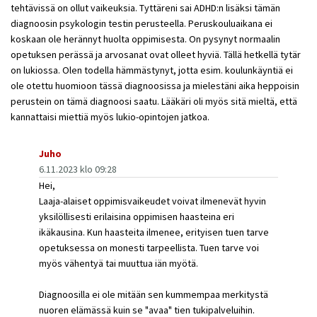
tehtävissä on ollut vaikeuksia. Tyttäreni sai ADHD:n lisäksi tämän
diagnoosin psykologin testin perusteella. Peruskouluaikana ei
koskaan ole herännyt huolta oppimisesta. On pysynyt normaalin
opetuksen perässä ja arvosanat ovat olleet hyviä. Tällä hetkellä tytär
on lukiossa. Olen todella hämmästynyt, jotta esim. koulunkäyntiä ei
ole otettu huomioon tässä diagnoosissa ja mielestäni aika heppoisin
perustein on tämä diagnoosi saatu. Lääkäri oli myös sitä mieltä, että
kannattaisi miettiä myös lukio-opintojen jatkoa.
Juho
6.11.2023 klo 09:28
Hei,
Laaja-alaiset oppimisvaikeudet voivat ilmenevät hyvin
yksilöllisesti erilaisina oppimisen haasteina eri
ikäkausina. Kun haasteita ilmenee, erityisen tuen tarve
opetuksessa on monesti tarpeellista. Tuen tarve voi
myös vähentyä tai muuttua iän myötä.
Diagnoosilla ei ole mitään sen kummempaa merkitystä
nuoren elämässä kuin se "avaa" tien tukipalveluihin.