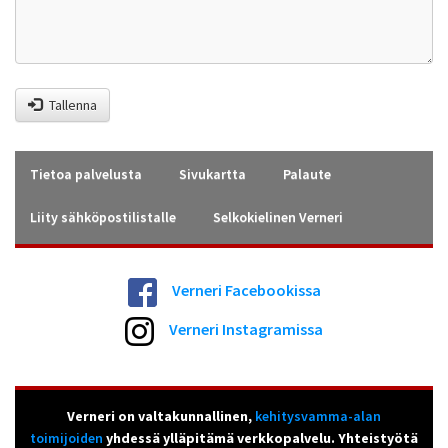
Tallenna
Tietoa palvelusta
Sivukartta
Palaute
Liity sähköpostilistalle
Selkokielinen Verneri
Verneri Facebookissa
Verneri Instagramissa
Verneri on valtakunnallinen,
kehitysvamma-alan
toimijoiden
yhdessä ylläpitämä verkkopalvelu. Yhteistyötä