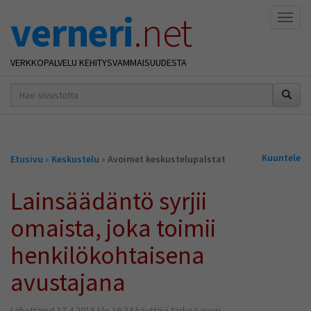
verneri
.net
Naviga
VERKKOPALVELU KEHITYSVAMMAISUUDESTA
hakusana(t)
*
Olet
Kuuntele
Etusivu
»
Keskustelu
»
Avoimet keskustelupalstat
täällä
Lainsäädäntö syrjii
omaista, joka toimii
henkilökohtaisena
avustajana
Lähettänyt 17.4.2018 klo 16:34 käyttäjä tärkeä apuri