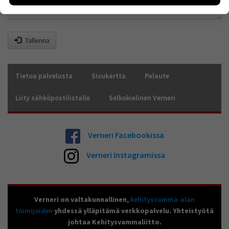
sivuilla liikutaan. Emme kuitenkaan kerää
henkilötietoja kuten nimiä, eikä tietoja voi yhdistää
yksittäiseen käyttäjään.
Tallenna
Voit valita, hyväksytkö näiden evästeiden käytön.
Tietoa palvelusta
Sivukartta
Palaute
Liity sähköpostilistalle
Selkokielinen Verneri
Verneri Facebookissa
Verneri Instagramissa
Verneri on valtakunnallinen,
kehitysvamma-alan
toimijoiden
yhdessä ylläpitämä verkkopalvelu. Yhteistyötä
johtaa Kehitysvammaliitto.