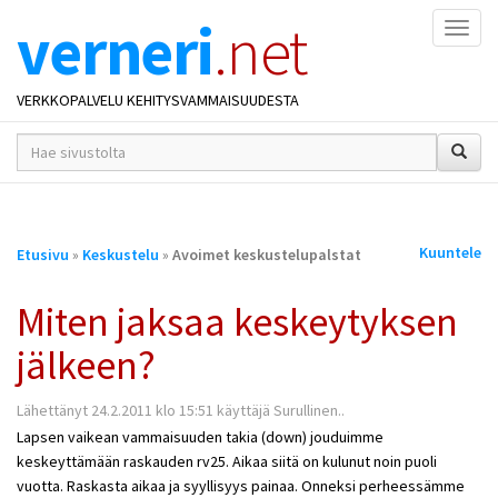
verneri
.net
Naviga
VERKKOPALVELU KEHITYSVAMMAISUUDESTA
hakusana(t)
*
Olet
Kuuntele
Etusivu
»
Keskustelu
»
Avoimet keskustelupalstat
täällä
Miten jaksaa keskeytyksen
jälkeen?
Lähettänyt 24.2.2011 klo 15:51 käyttäjä Surullinen..
Lapsen vaikean vammaisuuden takia (down) jouduimme
keskeyttämään raskauden rv25. Aikaa siitä on kulunut noin puoli
vuotta. Raskasta aikaa ja syyllisyys painaa. Onneksi perheessämme