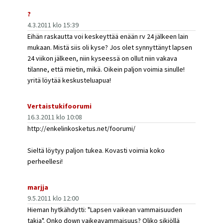
?
4.3.2011 klo 15:39
Eihän raskautta voi keskeyttää enään rv 24 jälkeen lain
mukaan. Mistä siis oli kyse? Jos olet synnyttänyt lapsen
24 viikon jälkeen, niin kyseessä on ollut niin vakava
tilanne, että mietin, mikä. Oikein paljon voimia sinulle!
yritä löytää keskusteluapua!
Vertaistukifoorumi
16.3.2011 klo 10:08
http://enkelinkosketus.net/foorumi/
Sieltä löytyy paljon tukea. Kovasti voimia koko
perheellesi!
marjja
9.5.2011 klo 12:00
Hieman hytkähdytti: "Lapsen vaikean vammaisuuden
takia". Onko down vaikeavammaisuus? Oliko sikiöllä