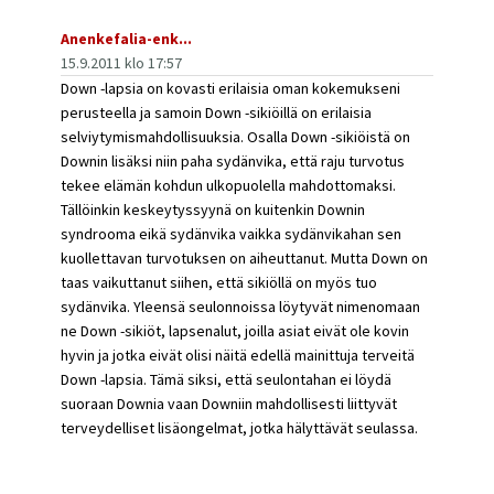
Anenkefalia-enk...
15.9.2011 klo 17:57
Down -lapsia on kovasti erilaisia oman kokemukseni
perusteella ja samoin Down -sikiöillä on erilaisia
selviytymismahdollisuuksia. Osalla Down -sikiöistä on
Downin lisäksi niin paha sydänvika, että raju turvotus
tekee elämän kohdun ulkopuolella mahdottomaksi.
Tällöinkin keskeytyssyynä on kuitenkin Downin
syndrooma eikä sydänvika vaikka sydänvikahan sen
kuollettavan turvotuksen on aiheuttanut. Mutta Down on
taas vaikuttanut siihen, että sikiöllä on myös tuo
sydänvika. Yleensä seulonnoissa löytyvät nimenomaan
ne Down -sikiöt, lapsenalut, joilla asiat eivät ole kovin
hyvin ja jotka eivät olisi näitä edellä mainittuja terveitä
Down -lapsia. Tämä siksi, että seulontahan ei löydä
suoraan Downia vaan Downiin mahdollisesti liittyvät
terveydelliset lisäongelmat, jotka hälyttävät seulassa.