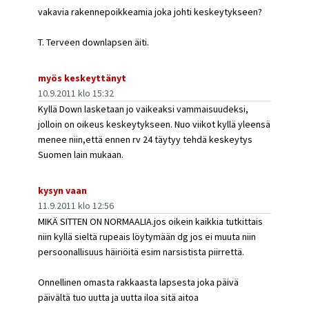
vakavia rakennepoikkeamia joka johti keskeytykseen?
T. Terveen downlapsen äiti.
myös keskeyttänyt
10.9.2011 klo 15:32
Kyllä Down lasketaan jo vaikeaksi vammaisuudeksi,
jolloin on oikeus keskeytykseen. Nuo viikot kyllä yleensä
menee niin,että ennen rv 24 täytyy tehdä keskeytys
Suomen lain mukaan.
kysyn vaan
11.9.2011 klo 12:56
MIKÄ SITTEN ON NORMAALIA.jos oikein kaikkia tutkittais
niin kyllä sieltä rupeais löytymään dg jos ei muuta niin
persoonallisuus häiriöitä esim narsistista piirrettä.
Onnellinen omasta rakkaasta lapsesta joka päivä
päivältä tuo uutta ja uutta iloa sitä aitoa