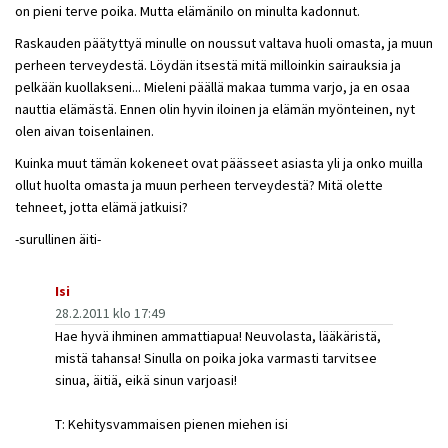
on pieni terve poika. Mutta elämänilo on minulta kadonnut.
Raskauden päätyttyä minulle on noussut valtava huoli omasta, ja muun
perheen terveydestä. Löydän itsestä mitä milloinkin sairauksia ja
pelkään kuollakseni... Mieleni päällä makaa tumma varjo, ja en osaa
nauttia elämästä. Ennen olin hyvin iloinen ja elämän myönteinen, nyt
olen aivan toisenlainen.
Kuinka muut tämän kokeneet ovat päässeet asiasta yli ja onko muilla
ollut huolta omasta ja muun perheen terveydestä? Mitä olette
tehneet, jotta elämä jatkuisi?
-surullinen äiti-
Isi
28.2.2011 klo 17:49
Hae hyvä ihminen ammattiapua! Neuvolasta, lääkäristä,
mistä tahansa! Sinulla on poika joka varmasti tarvitsee
sinua, äitiä, eikä sinun varjoasi!
T: Kehitysvammaisen pienen miehen isi