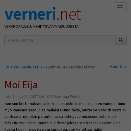
verneri
.net
Naviga
VERKKOPALVELU KEHITYSVAMMAISUUDESTA
hakusana(t)
*
Olet
Kuuntele
Etusivu
»
Keskustelu
»
Avoimet keskustelupalstat
täällä
Moi Eija
Lähettänyt 2.1.2007 klo 10:22 käyttäjä Enkeli
Luin sun kertomuksen äsken ja se kosketti mua. mä olen vammautunut
myö vauvana saadun sairaalainfektino takia, mutta se vaikutti vasta 4-
vuotiaana. nyt olen parantumassa kehitysvammaisuudesta. olen
lääketieteen ihme. musta olisi ihana jaksaa sun kanssa kokemuksia
koska tarvin myös itse vertaistukea. voit kirjoittaa mulle