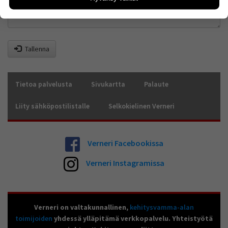
sivuilla liikutaan. Emme kuitenkaan kerää
henkilötietoja kuten nimiä, eikä tietoja voi yhdistää
yksittäiseen käyttäjään.
Voit valita, hyväksytkö näiden evästeiden käytön.
Tallenna
Tietoa palvelusta
Sivukartta
Palaute
Liity sähköpostilistalle
Selkokielinen Verneri
Verneri Facebookissa
Verneri Instagramissa
Verneri on valtakunnallinen,
kehitysvamma-alan
toimijoiden
yhdessä ylläpitämä verkkopalvelu. Yhteistyötä