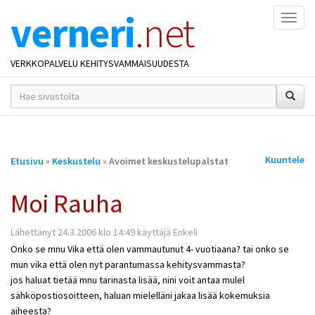
verneri
.net
Naviga
VERKKOPALVELU KEHITYSVAMMAISUUDESTA
hakusana(t)
*
Olet
Kuuntele
Etusivu
»
Keskustelu
»
Avoimet keskustelupalstat
täällä
Moi Rauha
Lähettänyt 24.3.2006 klo 14:49 käyttäjä Enkeli
Onko se mnu Vika että olen vammautunut 4- vuotiaana? tai onko se
mun vika että olen nyt parantumassa kehitysvammasta?
jos haluat tietää mnu tarinasta lisää, nini voit antaa mulel
sähköpostiosoitteen, haluan mielelläni jakaa lisää kokemuksia
aiheesta?