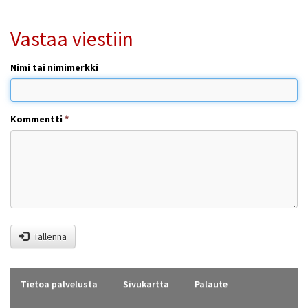
Vastaa viestiin
Nimi tai nimimerkki
Kommentti
*
Tallenna
Tietoa palvelusta
Sivukartta
Palaute