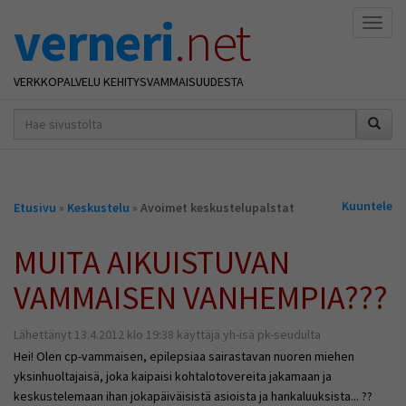
verneri
.net
Naviga
VERKKOPALVELU KEHITYSVAMMAISUUDESTA
hakusana(t)
*
Olet
Kuuntele
Etusivu
»
Keskustelu
»
Avoimet keskustelupalstat
täällä
MUITA AIKUISTUVAN
VAMMAISEN VANHEMPIA???
Lähettänyt 13.4.2012 klo 19:38 käyttäjä yh-isä pk-seudulta
Hei! Olen cp-vammaisen, epilepsiaa sairastavan nuoren miehen
yksinhuoltajaisä, joka kaipaisi kohtalotovereita jakamaan ja
keskustelemaan ihan jokapäiväisistä asioista ja hankaluuksista... ??