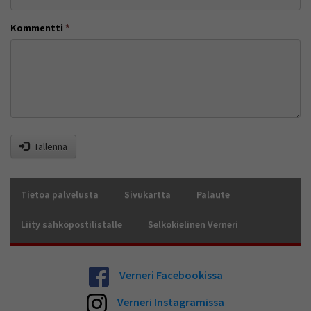
Kommentti
*
Tallenna
Tietoa palvelusta
Sivukartta
Palaute
Liity sähköpostilistalle
Selkokielinen Verneri
Verneri Facebookissa
Verneri Instagramissa