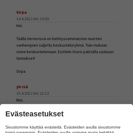
Sirpa
14.4.2012 klo 13:03
Hei.
Täällä Vernerissä on kehitysvammaisten nuorten
vanhempien suljettu keskusteluryhmä. Tule mukaan
sinne keskustelemaan. Esittele itsesi palstalla saatuasi
tunnukset!
Sirpa
yh-isä
15.4.2012 klo 21:13
Moi.
Oma nuorukaiseni on "vain" lievästi-cp-vammainen ja
Evästeasetukset
epilepsiaa sairastava, oppimis- ja hahmotusvaikeuksia
yms...
Arastelen hieman ajatusta siitä kehitysvammasten
Sivustomme käyttää evästeitä. Evästeiden avulla sivustomme
toimii paremmin. Evästeiden avulla voimme myös kehittää
nuorten vanhempien ryhmästä...onko ok, jos minäkin