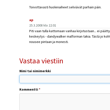
Toivottavasti huolenaiheet selviävät parhain päin.
ap
25.3.2008 klo 22:01
Piti vaan tulla kattomaan vanhaa kirjotustaan... ei päätt
keskeytys - dandywalker malforman takia. Tästä jo koht
nousee pintaan ja monesti.
Vastaa viestiin
Nimi tai nimimerkki
Kommentti
*