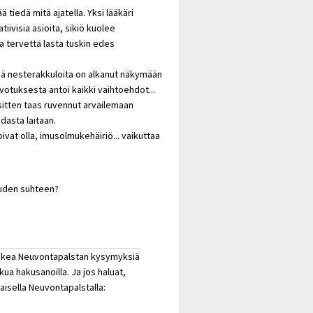
tiedä mitä ajatella. Yksi lääkäri
iivisia asioita, sikiö kuolee
la tervettä lasta tuskin edes
niä nesterakkuloita on alkanut näkymään
rvotuksesta antoi kaikki vaihtoehdot...
 sitten taas ruvennut arvailemaan
dasta laitaan.
ivat olla, imusolmukehäiriö... vaikuttaa
auden suhteen?
it lukea Neuvontapalstan kysymyksiä
kua hakusanoilla. Ja jos haluat,
aisella Neuvontapalstalla: