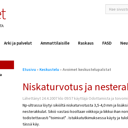
t
hakusana(t)
*
TA
Arki ja palvelut
Ammattilaisille
Raskaus
FASD
Neu
Olet
Etusivu
»
Keskustelu
»
Avoimet keskustelupalstat
täällä
ta
Niskaturvotus ja nestera
Lähettänyt 24.4.2007 klo 09:57 käyttäjä Odottamista ja toivom
Np-ultrassa löytyi sikiöltä niskaturvotusta 3,5-4,0 mm ja lisäk
nesterakkulat. Sikiö vastasi kooltaan viikkoja ja liikkui ihan nor
todistettavasti "toimivat" . Istukkatutkimuksessa käyty ja tul
tässä käy.