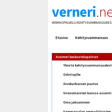
verneri
.ne
VERKKOPALVELU KEHITYSVAMMAISUUDES
Etusivu
Kehitysvammaisuus
Avoimet keskustelupalstat
Yleistä kehitysvammaisuudes
Odottajille
Aivokurkiaisen puutos
Viranomaisten kanssa asiointi
Oma jaksaminen
Vammaisalan ammattilaisten