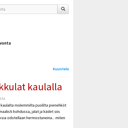
vonta
Kuuntele
kkulat kaulalla
ista
si kaulalta molemmilta puolilta pienehköt
maalisti kohdussa, jalat ja kädet siis
oksia odotellaan hermostuneina... miten