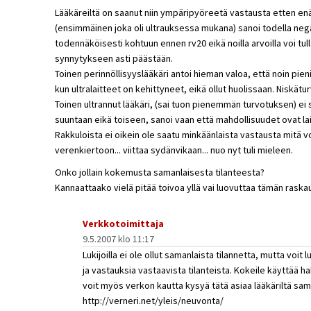
Lääkäreiltä on saanut niin ympäripyöreetä vastausta etten enää 
(ensimmäinen joka oli ultrauksessa mukana) sanoi todella negat
todennäköisesti kohtuun ennen rv20 eikä noilla arvoilla voi tul
synnytykseen asti päästään.
Toinen perinnöllisyyslääkäri antoi hieman valoa, että noin pie
kun ultralaitteet on kehittyneet, eikä ollut huolissaan. Niskätu
Toinen ultrannut lääkäri, (sai tuon pienemmän turvotuksen) ei
suuntaan eikä toiseen, sanoi vaan että mahdollisuudet ovat lai
Rakkuloista ei oikein ole saatu minkäänlaista vastausta mitä vo
verenkiertoon... viittaa sydänvikaan... nuo nyt tuli mieleen.
Onko jollain kokemusta samanlaisesta tilanteesta?
Kannaattaako vielä pitää toivoa yllä vai luovuttaa tämän rask
Verkkotoimittaja
9.5.2007 klo 11:17
Lukijoilla ei ole ollut samanlaista tilannetta, mutta vo
ja vastauksia vastaavista tilanteista. Kokeile käyttää ha
voit myös verkon kautta kysyä tätä asiaa lääkäriltä sam
http://verneri.net/yleis/neuvonta/