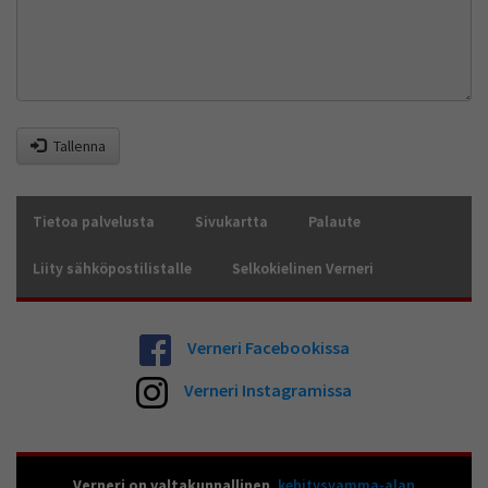
Tallenna
Tietoa palvelusta
Sivukartta
Palaute
Liity sähköpostilistalle
Selkokielinen Verneri
Verneri Facebookissa
Verneri Instagramissa
Verneri on valtakunnallinen,
kehitysvamma-alan