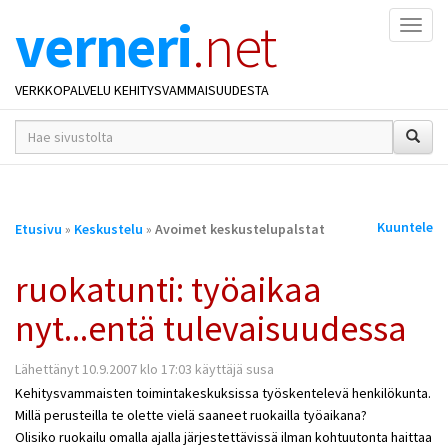
verneri
.net
Naviga
VERKKOPALVELU KEHITYSVAMMAISUUDESTA
hakusana(t)
*
Olet
Kuuntele
Etusivu
»
Keskustelu
»
Avoimet keskustelupalstat
täällä
ruokatunti: työaikaa
nyt...entä tulevaisuudessa
Lähettänyt 10.9.2007 klo 17:03 käyttäjä susa
Kehitysvammaisten toimintakeskuksissa työskentelevä henkilökunta.
Millä perusteilla te olette vielä saaneet ruokailla työaikana?
Olisiko ruokailu omalla ajalla järjestettävissä ilman kohtuutonta haittaa