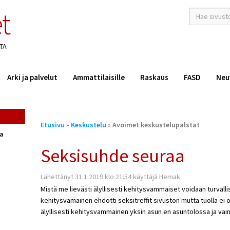
t
hakusana(t)
*
TA
Arki ja palvelut
Ammattilaisille
Raskaus
FASD
Neu
Olet
Etusivu
»
Keskustelu
»
Avoimet keskustelupalstat
täällä
ta
Seksisuhde seuraa
Lähettänyt 31.1.2019 klo 21:54 käyttäjä Hemak
Mistä me lievästi älyllisesti kehitysvammaiset voidaan turvallis
kehitysvamainen ehdotti seksitreffit sivuston mutta tuolla ei o
älyllisesti kehitysvammainen yksin asun en asuntolossa ja va