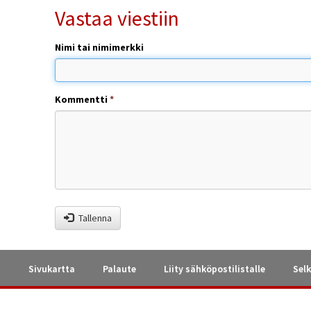
Vastaa viestiin
Nimi tai nimimerkki
Kommentti
*
Tallenna
a
Sivukartta
Palaute
Liity sähköpostilistalle
Selk