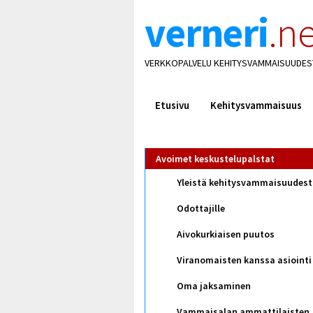
verneri
.ne
VERKKOPALVELU KEHITYSVAMMAISUUDES
Etusivu
Kehitysvammaisuus
Avoimet keskustelupalstat
Yleistä kehitysvammaisuudes
Odottajille
Aivokurkiaisen puutos
Viranomaisten kanssa asiointi
Oma jaksaminen
Vammaisalan ammattilaisten