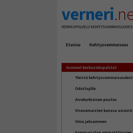
verneri
.ne
VERKKOPALVELU KEHITYSVAMMAISUUDES
Etusivu
Kehitysvammaisuus
Avoimet keskustelupalstat
Yleistä kehitysvammaisuudes
Odottajille
Aivokurkiaisen puutos
Viranomaisten kanssa asiointi
Oma jaksaminen
Vammaisalan ammattilaisten