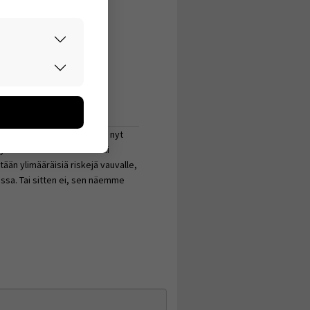
matta...
rvallisesti.
don avulla
oa kerätään
utaan. Emme
aa Naistenklinikalle (kun en nyt
een käyttäjään.
sydänleikkaukseen tms. Kai
ään ylimääräisiä riskejä vauvalle,
assa. Tai sitten ei, sen näemme