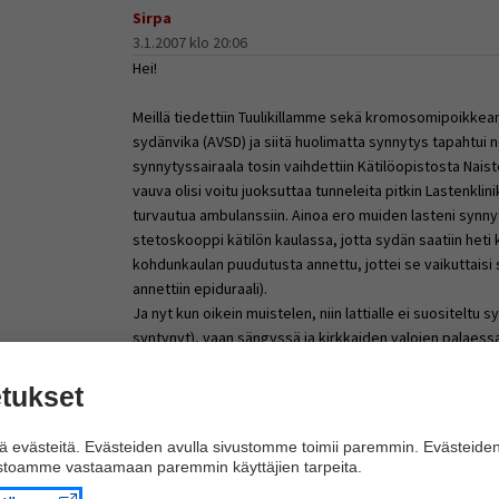
Sirpa
3.1.2007 klo 20:06
Hei!
Meillä tiedettiin Tuulikillamme sekä kromosomipoikke
sydänvika (AVSD) ja siitä huolimatta synnytys tapahtui 
synnytyssairaala tosin vaihdettiin Kätilöopistosta Naist
vauva olisi voitu juoksuttaa tunneleita pitkin Lastenklini
turvautua ambulanssiin. Ainoa ero muiden lasteni synnyty
stetoskooppi kätilön kaulassa, jotta sydän saatiin heti
kohdunkaulan puudutusta annettu, jottei se vaikuttaisi
annettiin epiduraali).
Ja nyt kun oikein muistelen, niin lattialle ei suositeltu 
syntynyt), vaan sängyssä ja kirkkaiden valojen palaess
Keisarinleikkauksessa on kuitenkin suuremmat riskit ve
synnytykseen. Ja toisaalta kaikkien vauvojen vointia 
tukset
koko synnytyksen ajan...
 evästeitä. Evästeiden avulla sivustomme toimii paremmin. Evästeide
Meillä kaikki meni hyvin ja sain Tuulikkini vatsani pääll
ustoamme vastaamaan paremmin käyttäjien tarpeita.
lääkärintarkastusta. Siitä tosin etukäteen varoiteltiin, et