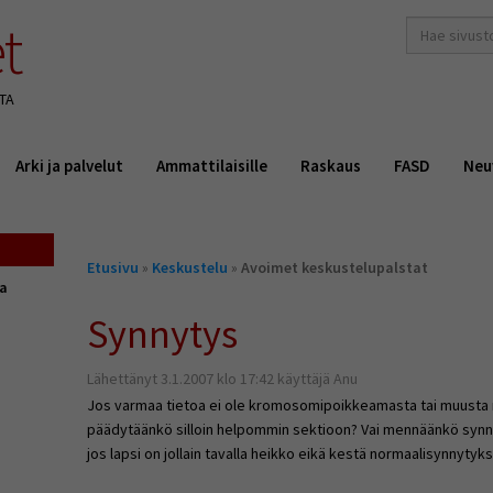
t
hakusana(t)
*
TA
Arki ja palvelut
Ammattilaisille
Raskaus
FASD
Neu
Olet
Etusivu
»
Keskustelu
»
Avoimet keskustelupalstat
täällä
ta
Synnytys
Lähettänyt 3.1.2007 klo 17:42 käyttäjä Anu
Jos varmaa tietoa ei ole kromosomipoikkeamasta tai muusta 
päädytäänkö silloin helpommin sektioon? Vai mennäänkö synny
jos lapsi on jollain tavalla heikko eikä kestä normaalisynnytyks