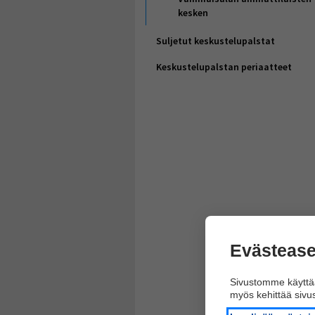
kesken
Suljetut keskustelupalstat
Keskustelupalstan periaatteet
Evästease
Sivustomme käyttää
myös kehittää siv