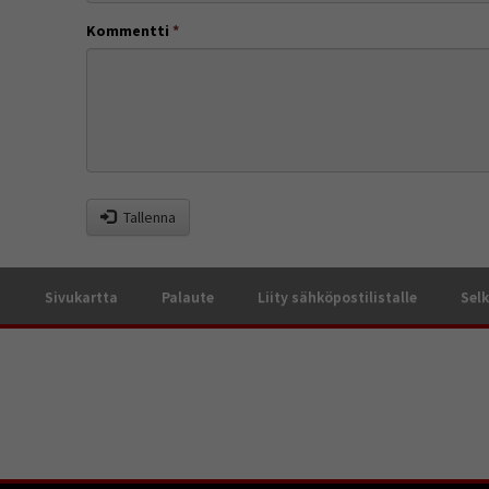
Kommentti
*
Tallenna
a
Sivukartta
Palaute
Liity sähköpostilistalle
Selk