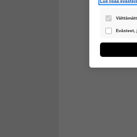
Lue lisää eväste
Välttämätt
Nämä evästeet 
Evästeet,
Näiden eväste
voimme kehitt
esimerkiksi käv
kuitenkaan kerä
Voit valita, h