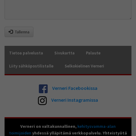
Tallenna
Tietoa palvelusta
Sivukartta
Palaute
Liity sähköpostilistalle
Selkokielinen Verneri
Verneri Facebookissa
Verneri Instagramissa
Verneri on valtakunnallinen,
kehitysvamma-alan
toimijoiden
yhdessä ylläpitämä verkkopalvelu. Yhteistyötä