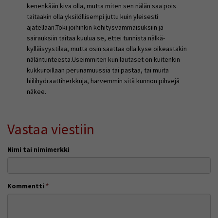
kenenkään kiva olla, mutta miten sen nälän saa pois
taitaakin olla yksilöllisempi juttu kuin yleisesti
ajatellaan.Toki joihinkin kehitysvammaisuksiin ja
sairauksiin taitaa kuulua se, ettei tunnista nälkä-
kylläisyystilaa, mutta osin saattaa olla kyse oikeastakin
näläntunteesta.Useimmiten kun lautaset on kuitenkin
kukkuroillaan perunamuussia tai pastaa, tai muita
hiilihydraattiherkkuja, harvemmin sitä kunnon pihvejä
näkee.
Vastaa viestiin
Nimi tai nimimerkki
Kommentti
*