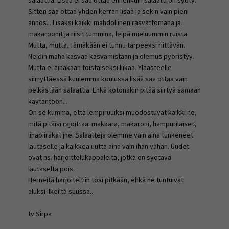
salaattia. Lisää ei saa ottaa ennenkuin salaatti on syöty.
Sitten saa ottaa yhden kerran lisää ja sekin vain pieni
annos... Lisäksi kaikki mahdollinen rasvattomana ja
makaroonit ja riisit tummina, leipä mieluummin ruista.
Mutta, mutta. Tämäkään ei tunnu tarpeeksi riittävän.
Neidin maha kasvaa kasvamistaan ja olemus pyöristyy.
Mutta ei ainakaan toistaiseksi liikaa. Yläasteelle
siirryttäessä kuulemma koulussa lisää saa ottaa vain
pelkästään salaattia. Ehkä kotonakin pitää siirtyä samaan
käytäntöön...
On se kumma, että lempiruuiksi muodostuvat kaikki ne,
mitä pitäisi rajoittaa: makkara, makaroni, hampurilaiset,
lihapiirakat jne. Salaatteja olemme vain aina tunkeneet
lautaselle ja kaikkea uutta aina vain ihan vähän. Uudet
ovat ns. harjoittelukappaleita, jotka on syötävä
lautaselta pois.
Herneitä harjoiteltiin tosi pitkään, ehkä ne tuntuivat
aluksi ilkeiltä suussa...
tv Sirpa