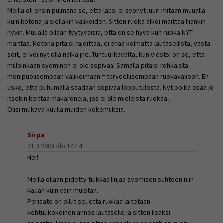
Meillä oli ensin pulmana se, että lapsi ei syönyt juuri mitään muualla
kuin kotona ja sielläkin valikoiden. Sitten ruoka alkoi maittaa liiankin
hyvin. Muualla ollaan tyytyväisiä, että on se hyvä kun ruoka NYT
maittaa. Kotona pitäisi rajoittaa, ei enää kolmatta lautasellista, vasta
söit, ei voi nyt olla nälkä jne. Tuntuu ikävältä, kun viestsi on se, että
milloinkaan syöminen ei ole sopivaa. Samalla pitäisi rohkaista
monipuolisempaan valikoimaan = terveellisempään ruokavalioon. En
usko, että puhumalla saadaan sopivaa lopputulosta. Nyt poika osaa jo
itsekin keittää makaroneja, jos ei ole mieleistä ruokaa...
Olisi mukava kuulla muiden kokemuksia.
Sirpa
31.3.2008 klo 14:14
Hei!
Meillä ollaan pidetty tiukkaa linjaa syömisen suhteen niin
kauan kuin vain muistan.
Periaate on ollut se, että ruokaa laitetaan
kohtuukokoinen annos lautaselle ja sitten lisäksi