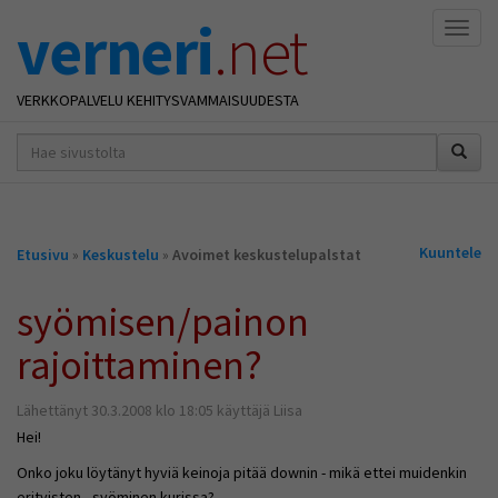
verneri
.net
Naviga
VERKKOPALVELU KEHITYSVAMMAISUUDESTA
hakusana(t)
*
Olet
Kuuntele
Etusivu
»
Keskustelu
»
Avoimet keskustelupalstat
täällä
syömisen/painon
rajoittaminen?
Lähettänyt 30.3.2008 klo 18:05 käyttäjä Liisa
Hei!
Onko joku löytänyt hyviä keinoja pitää downin - mikä ettei muidenkin
erityisten - syöminen kurissa?