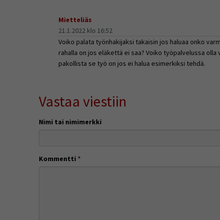
Mietteliäs
21.1.2022 klo 16:52
Voiko palata työnhakijaksi takaisin jos haluaa onko varm
rahalla on jos eläkettä ei saa? Voiko työpalvelussa olla v
pakollista se työ on jos ei halua esimerkiksi tehdä.
Vastaa viestiin
Nimi tai nimimerkki
Kommentti
*