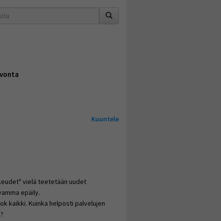
vonta
Kuuntele
keudet" vielä teetetään uudet
svamma epäily.
 kaikki. Kuinka helposti palvelujen
ö?