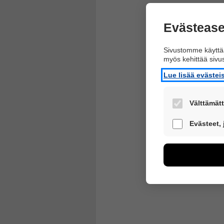
Evästease
Sivustomme käyttää
myös kehittää siv
Lue lisää eväste
Välttämätt
Nämä evästeet 
Evästeet,
Näiden eväste
voimme kehitt
esimerkiksi käv
kuitenkaan kerä
Voit valita, h