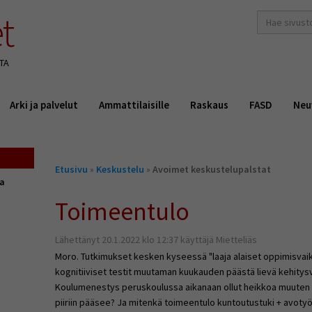
t
hakusana(t)
*
TA
Arki ja palvelut
Ammattilaisille
Raskaus
FASD
Neu
Olet
Etusivu
»
Keskustelu
»
Avoimet keskustelupalstat
täällä
ta
Toimeentulo
Lähettänyt 20.1.2022 klo 12:37 käyttäjä Mietteliäs
Moro. Tutkimukset kesken kyseessä "laaja alaiset oppimisvai
kognitiiviset testit muutaman kuukauden päästä lievä kehity
Koulumenestys peruskoulussa aikanaan ollut heikkoa muuten ok
piiriin pääsee? Ja mitenkä toimeentulo kuntoutustuki + avoty