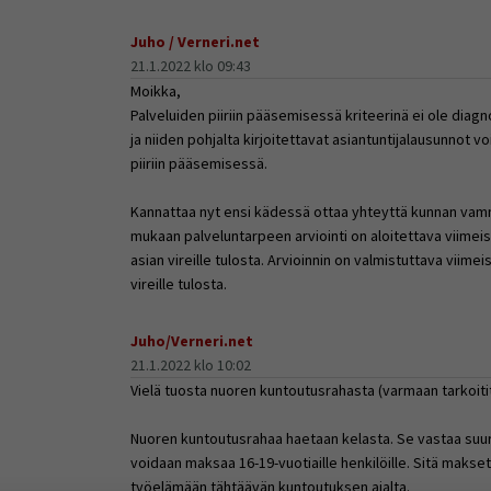
Juho / Verneri.net
21.1.2022 klo 09:43
Moikka,
Palveluiden piiriin pääsemisessä kriteerinä ei ole diag
ja niiden pohjalta kirjoitettavat asiantuntijalausunnot v
piiriin pääsemisessä.
Kannattaa nyt ensi kädessä ottaa yhteyttä kunnan vamma
mukaan palveluntarpeen arviointi on aloitettava viime
asian vireille tulosta. Arvioinnin on valmistuttava viim
vireille tulosta.
Juho/Verneri.net
21.1.2022 klo 10:02
Vielä tuosta nuoren kuntoutusrahasta (varmaan tarkoitit
Nuoren kuntoutusrahaa haetaan kelasta. Se vastaa suur
voidaan maksaa 16-19-vuotiaille henkilöille. Sitä makse
työelämään tähtäävän kuntoutuksen ajalta.