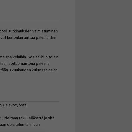
noosi. Tutkimuksien valmistuminen
oivat kuitenkin auttaa palveluiden
ispalveluihin. Sosiaalihuoltolain
istään seitsemäntenä päivänä
eistään 3 kuukauden kuluessa asian
?) ja avotyöstä.
uudeltaan takuueläkettä ja sitä
taan opiskelun tai muun