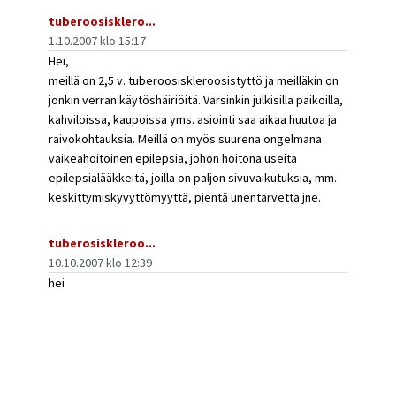
tuberoosisklero...
1.10.2007 klo 15:17
Hei,
meillä on 2,5 v. tuberoosiskleroosistyttö ja meilläkin on
jonkin verran käytöshäiriöitä. Varsinkin julkisilla paikoilla,
kahviloissa, kaupoissa yms. asiointi saa aikaa huutoa ja
raivokohtauksia. Meillä on myös suurena ongelmana
vaikeahoitoinen epilepsia, johon hoitona useita
epilepsialääkkeitä, joilla on paljon sivuvaikutuksia, mm.
keskittymiskyvyttömyyttä, pientä unentarvetta jne.
tuberosiskleroo...
10.10.2007 klo 12:39
hei