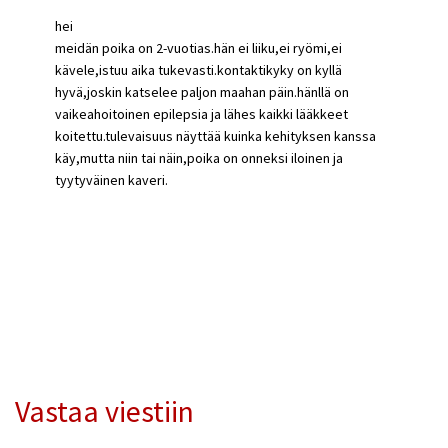
hei
meidän poika on 2-vuotias.hän ei liiku,ei ryömi,ei
kävele,istuu aika tukevasti.kontaktikyky on kyllä
hyvä,joskin katselee paljon maahan päin.hänllä on
vaikeahoitoinen epilepsia ja lähes kaikki lääkkeet
koitettu.tulevaisuus näyttää kuinka kehityksen kanssa
käy,mutta niin tai näin,poika on onneksi iloinen ja
tyytyväinen kaveri.
Vastaa viestiin