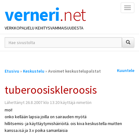
verneri
.net
Naviga
VERKKOPALVELU KEHITYSVAMMAISUUDESTA
hakusana(t)
*
Olet
Kuuntele
Etusivu
»
Keskustelu
»
Avoimet keskustelupalstat
täällä
tuberoosiskleroosis
Lähettänyt 26.8.2007 klo 13:20 käyttäjä nimetön
moi!
onko kellään lapsia joilla on sairauden myötä
hillitsemis- ja käyttäytymishäiriöitä. ois kiva keskustella muitten
kanssa.isä ja 3.v poika samanlaisia