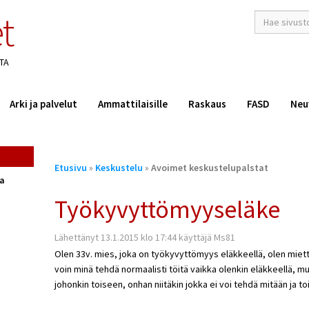
t
hakusana(t)
*
TA
Arki ja palvelut
Ammattilaisille
Raskaus
FASD
Neu
Olet
Etusivu
»
Keskustelu
»
Avoimet keskustelupalstat
täällä
ta
Työkyvyttömyyseläke
Lähettänyt 13.1.2015 klo 17:44 käyttäjä Ms81
Olen 33v. mies, joka on työkyvyttömyys eläkkeellä, olen mietti
voin minä tehdä normaalisti töitä vaikka olenkin eläkkeellä, mu
johonkin toiseen, onhan niitäkin jokka ei voi tehdä mitään ja to