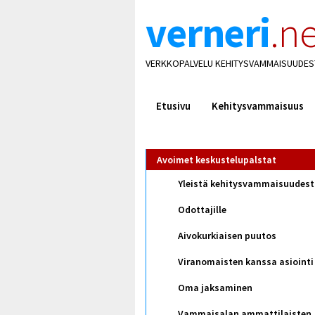
verneri
.ne
VERKKOPALVELU KEHITYSVAMMAISUUDES
Etusivu
Kehitysvammaisuus
Avoimet keskustelupalstat
Yleistä kehitysvammaisuudes
Odottajille
Aivokurkiaisen puutos
Viranomaisten kanssa asiointi
Oma jaksaminen
Vammaisalan ammattilaisten