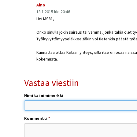
Aino
13.1.2015 klo 20:46
Hei MS81,
Onko sinulla jokin sairaus tai vamma, jonka takia olet 
Työkyvyttömyyseläkkeeltäkin voi tietenkin päästä työel
Kannattaa ottaa Kelaan yhteys, sillä itse en osaa näiss
kokemusta.
Vastaa viestiin
Nimi tai nimimerkki
Kommentti
*