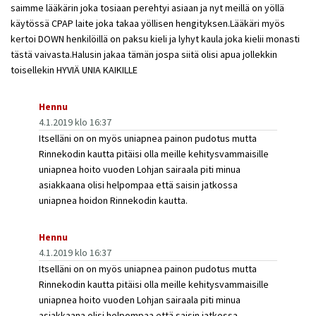
saimme lääkärin joka tosiaan perehtyi asiaan ja nyt meillä on yöllä
käytössä CPAP laite joka takaa yöllisen hengityksen.Lääkäri myös
kertoi DOWN henkilöillä on paksu kieli ja lyhyt kaula joka kielii monasti
tästä vaivasta.Halusin jakaa tämän jospa siitä olisi apua jollekkin
toisellekin HYVIÄ UNIA KAIKILLE
Hennu
4.1.2019 klo 16:37
Itselläni on on myös uniapnea painon pudotus mutta
Rinnekodin kautta pitäisi olla meille kehitysvammaisille
uniapnea hoito vuoden Lohjan sairaala piti minua
asiakkaana olisi helpompaa että saisin jatkossa
uniapnea hoidon Rinnekodin kautta.
Hennu
4.1.2019 klo 16:37
Itselläni on on myös uniapnea painon pudotus mutta
Rinnekodin kautta pitäisi olla meille kehitysvammaisille
uniapnea hoito vuoden Lohjan sairaala piti minua
asiakkaana olisi helpompaa että saisin jatkossa