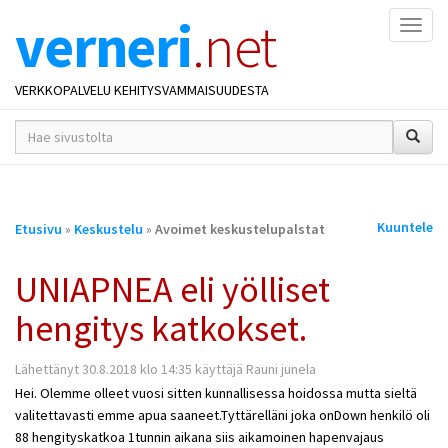
verneri
.net
Naviga
VERKKOPALVELU KEHITYSVAMMAISUUDESTA
hakusana(t)
*
Olet
Kuuntele
Etusivu
»
Keskustelu
»
Avoimet keskustelupalstat
täällä
UNIAPNEA eli yölliset
hengitys katkokset.
Lähettänyt 30.8.2018 klo 14:35 käyttäjä Rauni junela
Hei. Olemme olleet vuosi sitten kunnallisessa hoidossa mutta sieltä
valitettavasti emme apua saaneet.Tyttärelläni joka onDown henkilö oli
88 hengityskatkoa 1tunnin aikana siis aikamoinen hapenvajaus