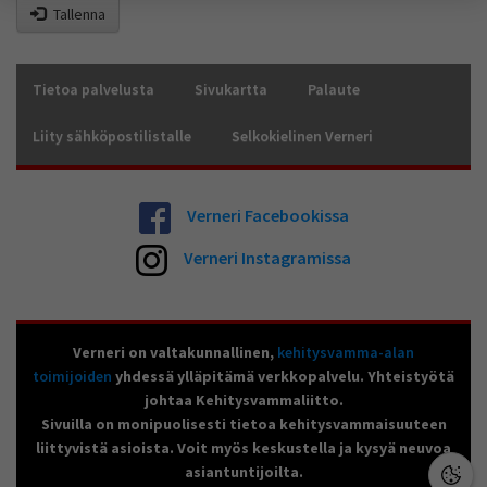
Tallenna
yksittäiseen käyttäjään.
Voit valita, hyväksytkö näiden evästeiden käytön.
Tietoa palvelusta
Sivukartta
Palaute
Liity sähköpostilistalle
Selkokielinen Verneri
Verneri Facebookissa
Verneri Instagramissa
Verneri on valtakunnallinen,
kehitysvamma-alan
toimijoiden
yhdessä ylläpitämä verkkopalvelu. Yhteistyötä
johtaa Kehitysvammaliitto.
Sivuilla on monipuolisesti tietoa kehitysvammaisuuteen
liittyvistä asioista. Voit myös keskustella ja kysyä neuvoa
asiantuntijoilta.