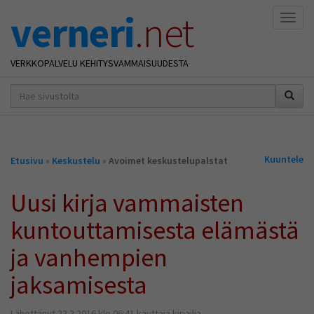
verneri
.net
Naviga
VERKKOPALVELU KEHITYSVAMMAISUUDESTA
hakusana(t)
*
Olet
Kuuntele
Etusivu
»
Keskustelu
»
Avoimet keskustelupalstat
täällä
Uusi kirja vammaisten
kuntouttamisesta elämästä
ja vanhempien
jaksamisesta
Lähettänyt 22.2.2016 klo 06:41 käyttäjä kirjailia